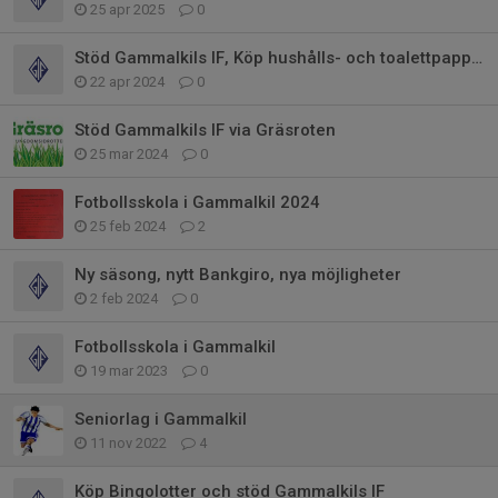
25 apr 2025
0
Stöd Gammalkils IF, Köp hushålls- och toalettpapper
22 apr 2024
0
Stöd Gammalkils IF via Gräsroten
25 mar 2024
0
Fotbollsskola i Gammalkil 2024
25 feb 2024
2
Ny säsong, nytt Bankgiro, nya möjligheter
2 feb 2024
0
Fotbollsskola i Gammalkil
19 mar 2023
0
Seniorlag i Gammalkil
11 nov 2022
4
Köp Bingolotter och stöd Gammalkils IF