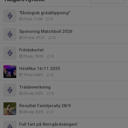
"Ekologisk gräsklippning"
29 jul, 11:09
0
Sponsring Matchboll 2026
25 mar, 07:21
0
Fritidskortet
29 jan, 19:03
0
Höstfika 16/11 2025
19 nov 2025
0
Trädavverkning
29 sep 2025
0
Resultat Familjerally 28/9
28 sep 2025
3
Full fart på Norrgårdsängen!