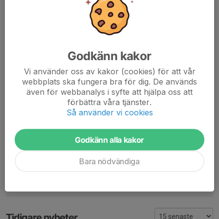
Axel Jonasson
11 nov 2022
Otroligt roligt och jäkligt härligt gäng vi fått ihop. Riktigt
taggad på seriestart mot slutet av april i vår!!
Godkänn kakor
Niklas Arvidsson
21 nov 2022
Fantastiskt kul. Imponerad! Ev. är sonen intresserad, men
Vi använder oss av kakor (cookies) för att vår
jobbar i Vemdalen till slutet av april.
webbplats ska fungera bra för dig. De används
även för webbanalys i syfte att hjälpa oss att
Per
21 nov 2022
förbättra våra tjänster.
Arvid, han är välkommen i så fall.
Så använder vi cookies
Arvid
22 nov 2022
Tack Per. Kanske finns ett par killar till som jag tränat.
Godkänn alla kakor
Dom har inte spelat på ett par år men är riktigt bra och
ödmjuka killar. Kan kolla med dom framöver.
Bara nödvändiga
Tidigare nyheter