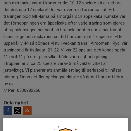
och min tanke var att kommer det 10-12 spelare så är det bra,
det dök upp 17 spelare! Det var över min förväntan iaf. Efter
träningen bjöd GIF-larna på smörgås och äppelkaka. Kanske var
det förhoppningen om äppelkaka efter varje träning som gjorde
att uppslutningen har varit så bra hela hösten när vi har tränat i
ibland regn och rusk, men snittet har varit runt 17 spelare. Efter
uppehåll v 44 så började vi nu i veckan träna i Airdomen i Ryd, vår
träningstid är tisdagar 21-22. Vi var 22 spelare och kunde spela
11 mot 11 på stor plan vilket både var roligt och jobbigt.
I truppen är vi ca 25 spelare varav 3 målvakter vilket är
jätteviktigt. Vi planerar att anmäla ett lag till seriespel till nästa
säsong. Finns det fler spelsugna därute så är det bara att höra
av sig.
// Per 0730982266
Dela nyhet
Kommentarer