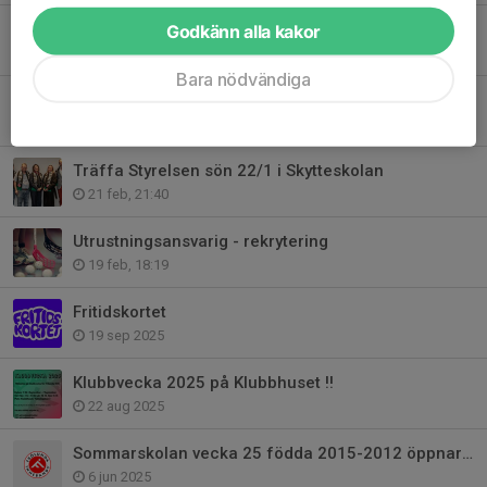
Godkänn alla kakor
Frölundadagen 2026, lördag 14/3 kl 15.00, Frölunda kulturhus
28 feb, 17:35
Bara nödvändiga
Försäljning av supportermaterial!
25 feb, 20:31
Träffa Styrelsen sön 22/1 i Skytteskolan
21 feb, 21:40
Utrustningsansvarig - rekrytering
19 feb, 18:19
Fritidskortet
19 sep 2025
Klubbvecka 2025 på Klubbhuset !!
22 aug 2025
Sommarskolan vecka 25 födda 2015-2012 öppnar upp för killar och tjejer!
6 jun 2025