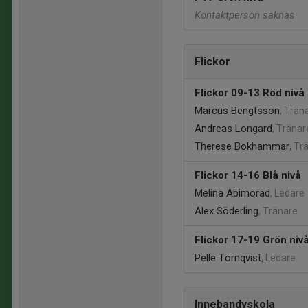
Kontaktperson saknas
Flickor
Flickor 09-13 Röd nivå
Marcus Bengtsson
, Trän
Andreas Longard
, Tränar
Therese Bokhammar
, Tr
Flickor 14-16 Blå nivå
Melina Abimorad
, Ledare
Alex Söderling
, Tränare
Flickor 17-19 Grön niv
Pelle Törnqvist
, Ledare
Innebandyskola