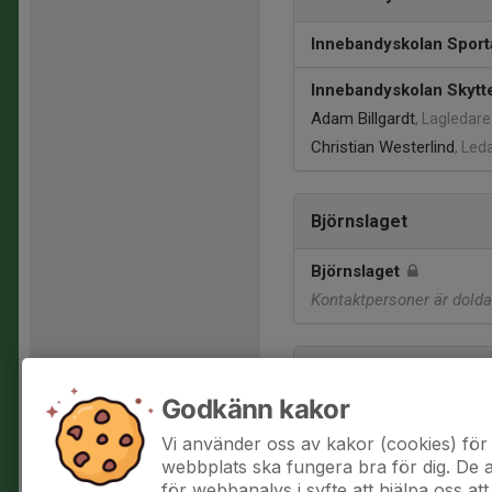
Innebandyskolan Sport
Innebandyskolan Skytt
Adam Billgardt
, Lagledare
Christian Westerlind
, Led
Björnslaget
Björnslaget
Kontaktpersoner är dolda
Intranät
Godkänn kakor
Valberedningen
Vi använder oss av kakor (cookies) för 
Kim Abelsson
, Valberedn
webbplats ska fungera bra för dig. De
för webbanalys i syfte att hjälpa oss att