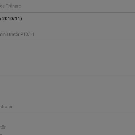
nde Tränare
a 2010/11)
ministratör P10/11
stratör
tör