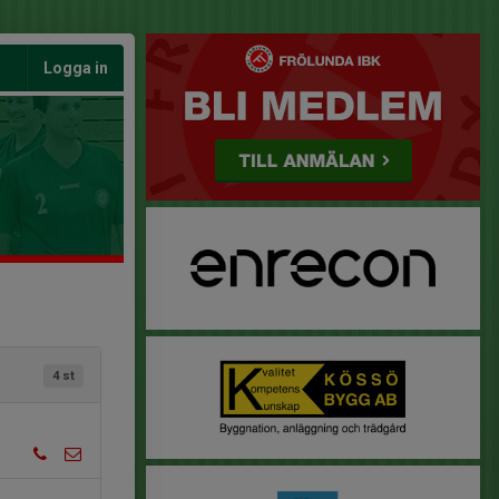
Logga in
4 st