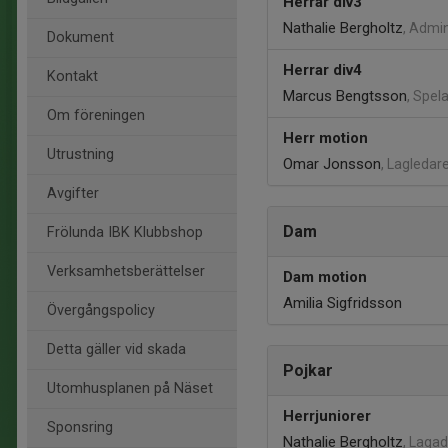
Herrar div3
Nathalie Bergholtz
, Admi
Dokument
Herrar div4
Kontakt
Marcus Bengtsson
, Spel
Om föreningen
Herr motion
Utrustning
Omar Jonsson
, Lagledar
Avgifter
Dam
Frölunda IBK Klubbshop
Verksamhetsberättelser
Dam motion
Amilia Sigfridsson
Övergångspolicy
Detta gäller vid skada
Pojkar
Utomhusplanen på Näset
Herrjuniorer
Sponsring
Nathalie Bergholtz
, Laga