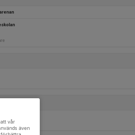
arenan
eskolan
are
att vår
ingen
 används även
 förbättra