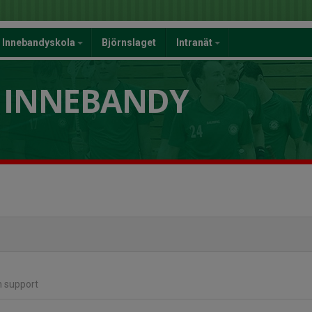
Innebandyskola
Björnslaget
Intranät
 INNEBANDY
n support