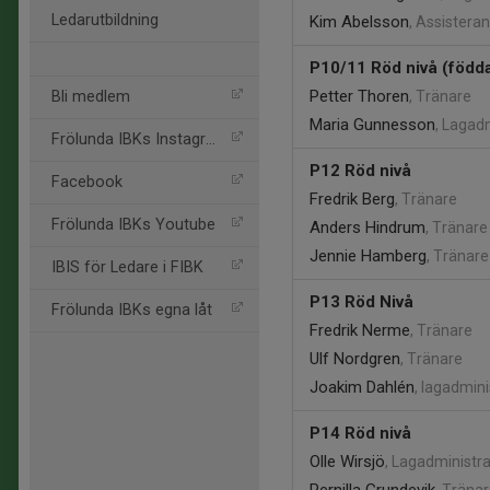
Ledarutbildning
Kim Abelsson
, Assistera
P10/11 Röd nivå (född
Petter Thoren
Bli medlem
, Tränare
Maria Gunnesson
, Lagad
Frölunda IBKs Instagram
P12 Röd nivå
Facebook
Fredrik Berg
, Tränare
Frölunda IBKs Youtube
Anders Hindrum
, Tränare
Jennie Hamberg
, Tränare
IBIS för Ledare i FIBK
P13 Röd Nivå
Frölunda IBKs egna låt
Fredrik Nerme
, Tränare
Ulf Nordgren
, Tränare
Joakim Dahlén
, lagadmini
P14 Röd nivå
Olle Wirsjö
, Lagadministra