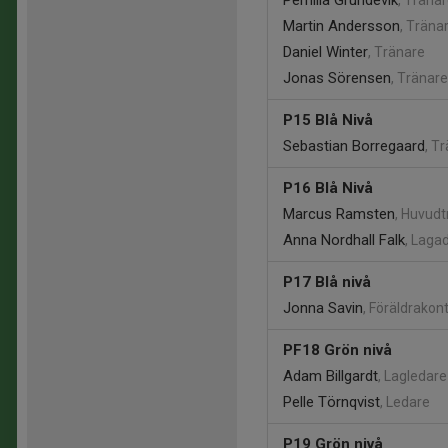
Pernilla Grundevik
, Träna
Martin Andersson
, Träna
Daniel Winter
, Tränare
Jonas Sörensen
, Tränare
P15 Blå Nivå
Sebastian Borregaard
, T
P16 Blå Nivå
Marcus Ramsten
, Huvud
Anna Nordhall Falk
, Laga
P17 Blå nivå
Jonna Savin
, Föräldrakon
PF18 Grön nivå
Adam Billgardt
, Lagledare
Pelle Törnqvist
, Ledare
P19 Grön nivå