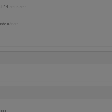
n H3/Herrjuniorer
ande tränare
e
dmin