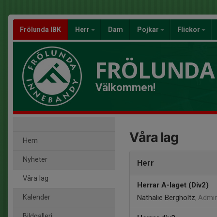
Frölunda IBK
Herr
Dam
Pojkar
Flickor
FRÖLUNDA
Välkommen!
Våra lag
Hem
Nyheter
Herr
Våra lag
Herrar A-laget (Div2)
Kalender
Nathalie Bergholtz
, Admi
Bildgalleri