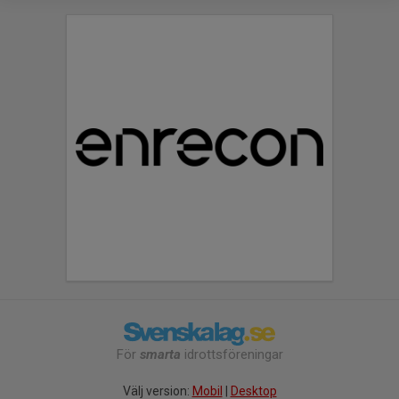
För
smarta
idrottsföreningar
Välj version:
Mobil
|
Desktop