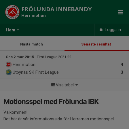
FRÖLUNDA INNEBANDY
Herr motion
Logga in
Hem
Nästa match
Senaste resultat
Ons 2 mar 20:15
- First League 2021-22
Herr motion
4
Utbynäs SK First League
3
Visa tabell
Motionsspel med Frölunda IBK
Välkommen!
Det här är vår informationssida för Herrarnas motionsspel.