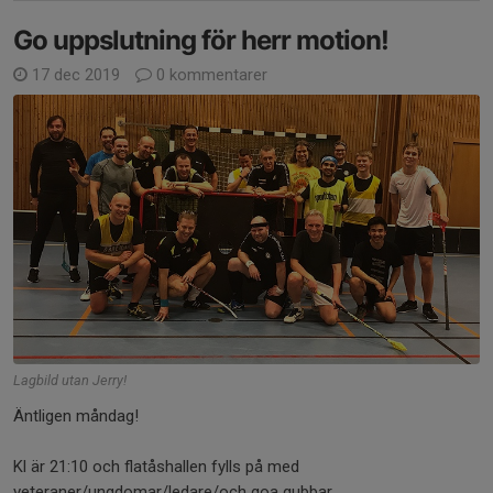
Go uppslutning för herr motion!
17 dec 2019
0 kommentarer
Lagbild utan Jerry!
Äntligen måndag!
Kl är 21:10 och flatåshallen fylls på med
veteraner/ungdomar/ledare/och goa gubbar.