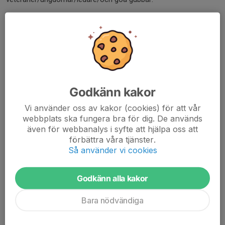
Helt klart rekord för säsongen 2019, med 19 st utespelare och
två underbara träplankor till målvakt.
En fartfylld...
Läs mer
Godkänn kakor
Beach 2017!
Vi använder oss av kakor (cookies) för att vår
webbplats ska fungera bra för dig. De används
8 jan 2017
0 kommentarer
även för webbanalys i syfte att hjälpa oss att
Nu drar vi igång igen. Måndagar 21:00-22:00 i Flatåshallen!
förbättra våra tjänster.
Damma av klubban och kom ner. Start den 16/1 2017
Så använder vi cookies
Läs mer
Godkänn alla kakor
Gubb/ledare gänget kör på!
Bara nödvändiga
9 maj 2016
1 kommentar
Vi har tänkt träna maj ut kl 21:00-22:00. Måndagar som vanligt i