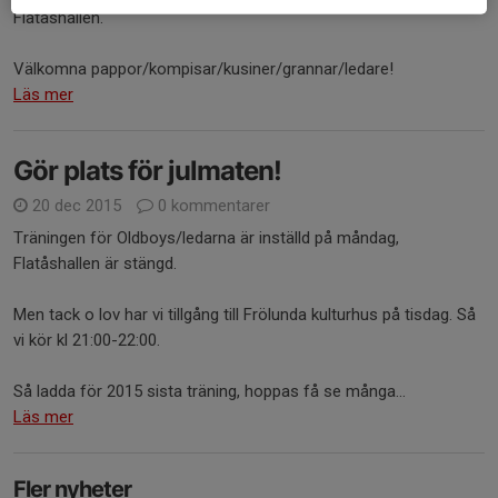
Flatåshallen.
Välkomna pappor/kompisar/kusiner/grannar/ledare!
Läs mer
Gör plats för julmaten!
20 dec 2015
0 kommentarer
Träningen för Oldboys/ledarna är inställd på måndag,
Flatåshallen är stängd.
Men tack o lov har vi tillgång till Frölunda kulturhus på tisdag. Så
vi kör kl 21:00-22:00.
Så ladda för 2015 sista träning, hoppas få se många...
Läs mer
Fler nyheter