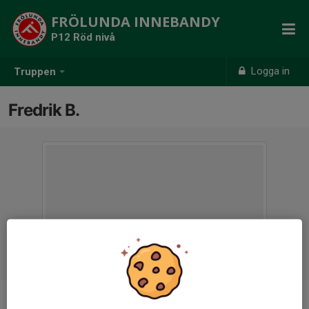
FRÖLUNDA INNEBANDY
P12 Röd nivå
Logga in
Truppen
Fredrik B.
Titel
Tränare