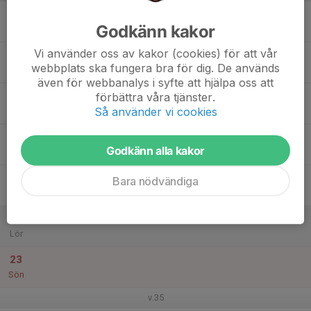
17
Godkänn kakor
Mån
Vi använder oss av kakor (cookies) för att vår
18
webbplats ska fungera bra för dig. De används
Tis
även för webbanalys i syfte att hjälpa oss att
19
förbättra våra tjänster.
Så använder vi cookies
Ons
20
Godkänn alla kakor
Tor
21
Bara nödvändiga
Fre
22
Lör
23
Sön
v.35