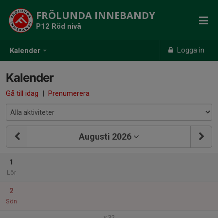
FRÖLUNDA INNEBANDY
P12 Röd nivå
Logga in
Kalender
Kalender
Gå till idag
|
Prenumerera
Augusti 2026
1
Lör
2
Sön
v.32