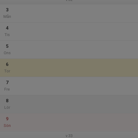
3
Mån
4
Tis
5
Ons
6
Tor
7
Fre
8
Lör
9
Sön
v.33