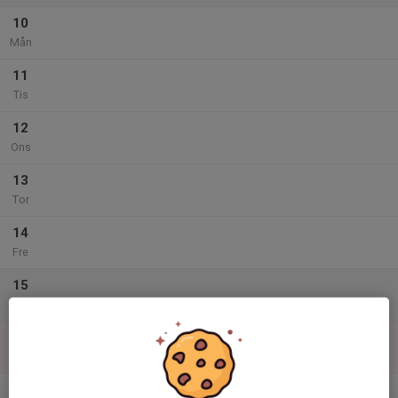
10
Mån
11
Tis
12
Ons
13
Tor
14
Fre
15
Lör
16
Sön
v.34