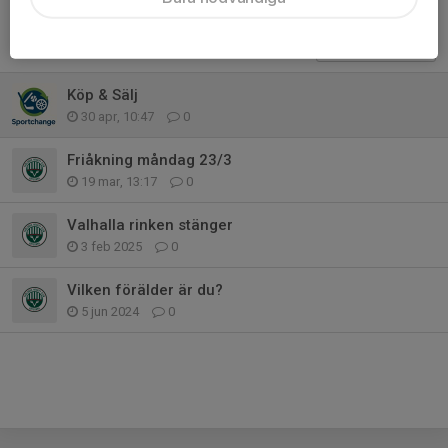
Tidigare nyheter
Köp & Sälj
30 apr, 10:47
0
Friåkning måndag 23/3
19 mar, 13:17
0
Valhalla rinken stänger
3 feb 2025
0
Vilken förälder är du?
5 jun 2024
0