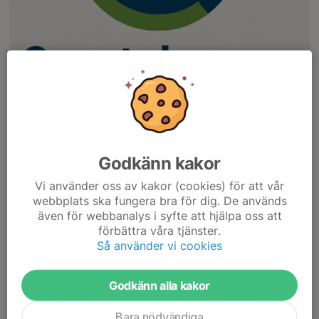
Nu finns möjligheten till en digital bakluckeloppis. Vi har anslutit
oss till Sportchange där ni kan skapa konto och lägga upp
begagnad utrustning till försäljning. Samt givetvis även köpa
Godkänn kakor
begagnad utrustning. Detta är en både bra och säker sida för
detta ändamål. Vi hoppas fler föreningar ansluter sig så det blir
Vi använder oss av kakor (cookies) för att vår
många som kan ta del av detta fina initiativ. Ett enkelt och
webbplats ska fungera bra för dig. De används
effektivt sätt att både sälja och köpa begagnad utrustning.
även för webbanalys i syfte att hjälpa oss att
förbättra våra tjänster.
Så använder vi cookies
Sportchange
Dela nyhet
Godkänn alla kakor
Bara nödvändiga