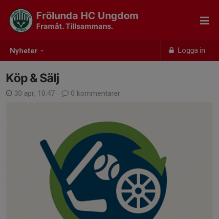
Frölunda HC Ungdom
Framåt. Tillsammans.
Logga in
Nyheter
Köp & Sälj
30 apr, 10:47
0 kommentarer