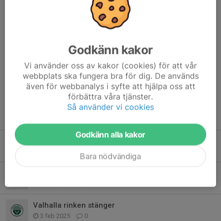
Många barn slutar idrotta alldeles för tidigt på grund av en
förälder.
Se den här känsloväckande filmen för att bli en bättre
idrottsförälder.
Godkänn kakor
Vi använder oss av kakor (cookies) för att vår
Dela nyhet
webbplats ska fungera bra för dig. De används
även för webbanalys i syfte att hjälpa oss att
förbättra våra tjänster.
Så använder vi cookies
Tidigare nyheter
Godkänn alla kakor
Köp & Sälj
30 apr, 10:47
0
Bara nödvändiga
Friåkning måndag 23/3
19 mar, 13:17
0
Valhalla rinken stänger
3 feb 2025
0