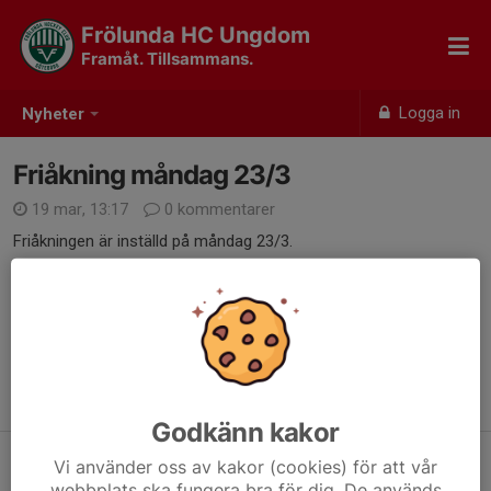
Frölunda HC Ungdom
Framåt. Tillsammans.
Logga in
Nyheter
Friåkning måndag 23/3
19 mar, 13:17
0 kommentarer
Friåkningen är inställd på måndag 23/3.
Dela nyhet
Tidigare nyheter
Godkänn kakor
Köp & Sälj
Vi använder oss av kakor (cookies) för att vår
30 apr, 10:47
0
webbplats ska fungera bra för dig. De används