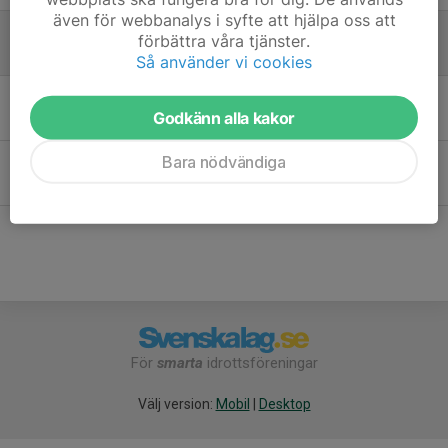
även för webbanalys i syfte att hjälpa oss att
Friåkning måndag 23/3
förbättra våra tjänster.
19 mar, 13:17
0
Så använder vi cookies
Valhalla rinken stänger
Godkänn alla kakor
3 feb 2025
0
Bara nödvändiga
Vilken förälder är du?
5 jun 2024
0
För
smarta
idrottsföreningar
Välj version:
Mobil
|
Desktop