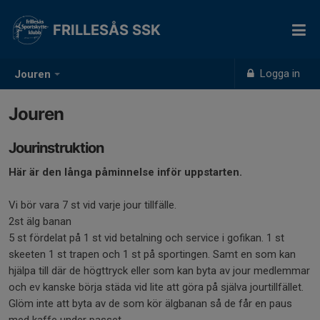
FRILLESÅS SSK
Logga in
Jouren
Jouren
Jourinstruktion
Här är den långa påminnelse inför uppstarten.
Vi bör vara 7 st vid varje jour tillfälle.
2st älg banan
5 st fördelat på 1 st vid betalning och service i gofikan. 1 st
skeeten 1 st trapen och 1 st på sportingen. Samt en som kan
hjälpa till där de högttryck eller som kan byta av jour medlemmar
och ev kanske börja städa vid lite att göra på själva jourtillfället.
Glöm inte att byta av de som kör älgbanan så de får en paus