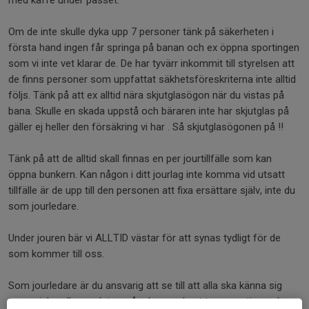
med kaffe under passet.
Om de inte skulle dyka upp 7 personer tänk på säkerheten i
första hand ingen får springa på banan och ex öppna sportingen
som vi inte vet klarar de. De har tyvärr inkommit till styrelsen att
de finns personer som uppfattat säkhetsföreskriterna inte alltid
följs. Tänk på att ex alltid nära skjutglasögon när du vistas på
bana. Skulle en skada uppstå och bäraren inte har skjutglas på
gäller ej heller den försäkring vi har . Så skjutglasögonen på !!
Tänk på att de alltid skall finnas en per jourtillfälle som kan
öppna bunkern. Kan någon i ditt jourlag inte komma vid utsatt
tillfälle är de upp till den personen att fixa ersättare själv, inte du
som jourledare.
Under jouren bär vi ALLTID västar för att synas tydligt för de
som kommer till oss.
Som jourledare är du ansvarig att se till att alla ska känna sig
trygga i handhavandet av våra banor skeet trap sporting och