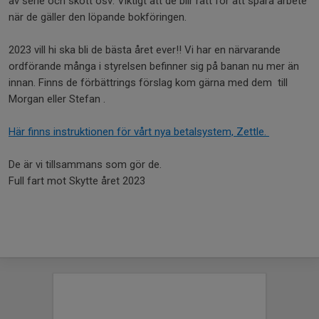
av serie och skott osv. Viktigt att de blir rätt för att spara arbete
när de gäller den löpande bokföringen.
2023 vill hi ska bli de bästa året ever!! Vi har en närvarande
ordförande många i styrelsen befinner sig på banan nu mer än
innan. Finns de förbättrings förslag kom gärna med dem till
Morgan eller Stefan .
Här finns instruktionen för vårt nya betalsystem, Zettle.
De är vi tillsammans som gör de.
Full fart mot Skytte året 2023