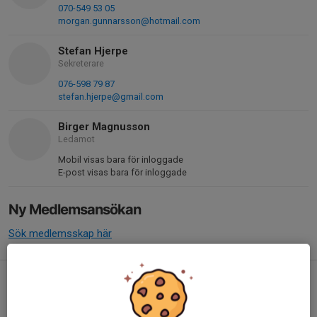
070-549 53 05
morgan.gunnarsson@hotmail.com
Stefan Hjerpe
Sekreterare
076-598 79 87
stefan.hjerpe@gmail.com
Birger Magnusson
Ledamot
Mobil visas bara för inloggade
E-post visas bara för inloggade
Ny Medlemsansökan
Sök medlemsskap här
Hitta till oss