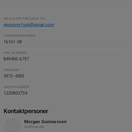
MEJLA PDF-FAKTUROR TILL
ekonomi.fssk@gmail.com
FÖRENINGSNUMMER
16161-38
ORG. NUMMER
849400-6797
BANKGIRO
5972-4500
SWISH-NUMMER
1230803734
Kontaktpersoner
Morgan Gunnarsson
Ordförande