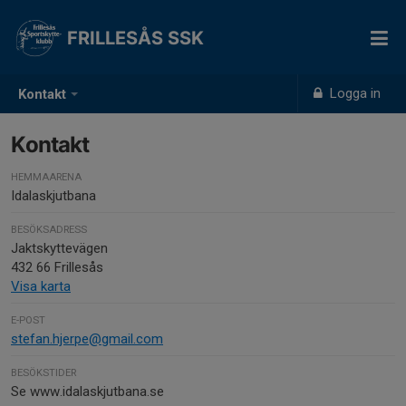
FRILLESÅS SSK
Logga in
Kontakt
Kontakt
HEMMAARENA
Idalaskjutbana
BESÖKSADRESS
Jaktskyttevägen
432 66 Frillesås
Visa karta
E-POST
stefan.hjerpe@gmail.com
BESÖKSTIDER
Se www.idalaskjutbana.se