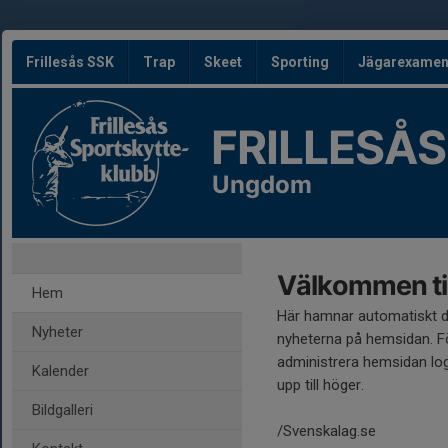
Frillesås SSK
Trap
Skeet
Sporting
Jägarexame
FRILLESÅS
Ungdom
Välkommen til
Hem
Här hamnar automatiskt 
Nyheter
nyheterna på hemsidan. Fö
administrera hemsidan log
Kalender
upp till höger.
Bildgalleri
/Svenskalag.se