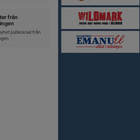
er från
ningen
nyhet publicerad från
ngen.