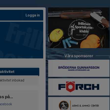
Logga in
Våra sponsorer
aktivitet
aktivitet inbokad
ss på...
acebook