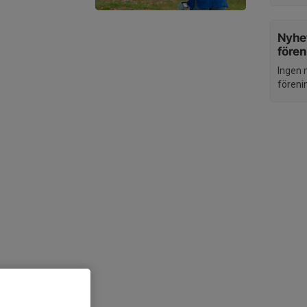
Nyhet
före
Ingen 
föreni