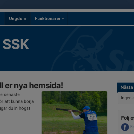
n
Ungdom
Funktionärer
 SSK
l er nya hemsida!
Nästa 
de senaste
Ingen 
r att kunna börja
gar du in högst
Följ o
F