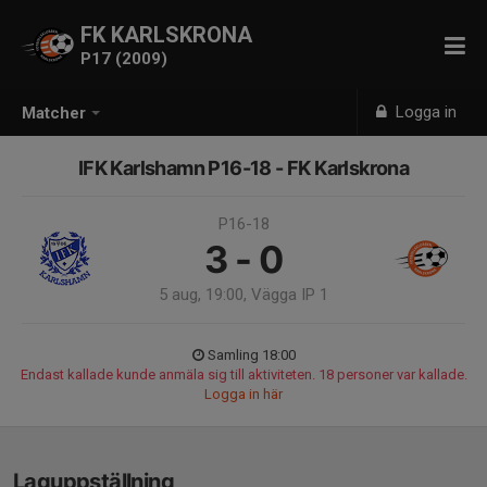
FK KARLSKRONA
P17 (2009)
Logga in
Matcher
IFK Karlshamn P16-18 - FK Karlskrona
P16-18
3 - 0
5 aug, 19:00, Vägga IP 1
Samling 18:00
Endast kallade kunde anmäla sig till aktiviteten. 18 personer var kallade.
Logga in här
Laguppställning