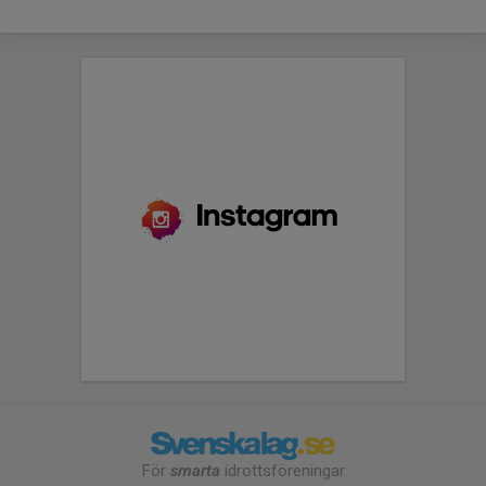
För
smarta
idrottsföreningar