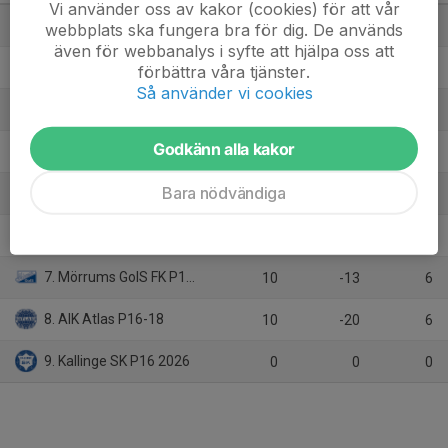
Vi använder oss av kakor (cookies) för att vår
1. Ronneby BK P16-P18
11
11
21
webbplats ska fungera bra för dig. De används
även för webbanalys i syfte att hjälpa oss att
2. IFK Karlshamn P16-18
9
16
20
förbättra våra tjänster.
Så använder vi cookies
3. FK Karlskrona P16-18
8
23
19
Godkänn alla kakor
4. Sölvesborgs GIF
8
12
15
Bara nödvändiga
5. Ronneby BK 2 P16-P18
9
-15
9
6. Nättraby GoIF
9
-14
7
7. Mörrums GoIS FK P16-18
10
-13
6
8. AIK Atlas P16-18
10
-20
6
9. Kallinge SK P16 2026
0
0
0