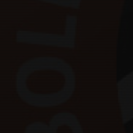
Information inför vintersäsongen 24/25
24 okt 2024
0
Newbody - dags att hämta ut varorna!
13 okt 2024
0
Uppdaterat spelschema Rödebycup
12 okt 2024
0
Bemanning sön 13/10
10 okt 2024
0