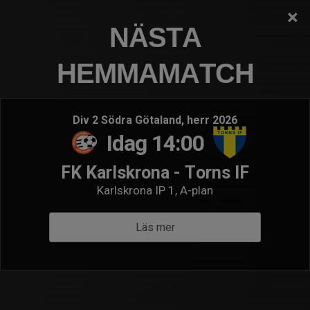
×
FK KARLSKRONA
NÄSTA
P15 (2011)
HEMMAMATCH
Logga in
Hem
Nästa match
Senaste resultat
Div 2 Södra Götaland, herr 2026
Idag 14:00
Tor 13 aug 00:00
- P15 Vit Blekinge
Högadals IS P2009-2012
FK Karlskrona - Torns IF
P15 (2011)
Karlskrona IP 1, A-plan
Visa tabeller
Läs mer
Inbjudan till zonträningar för spelare
födda 2011 och 2012
22 mar 2025
0 kommentarer