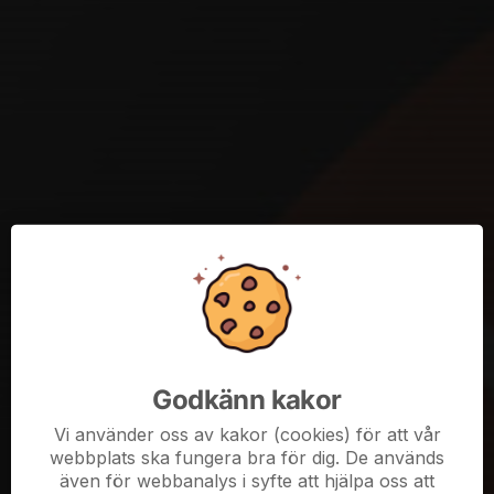
Påminnelse lottpaket
1 dec 2024
0 kommentarer
Hej!
Här kommer en påminnelse vad gäller lottpaketen. För att betala
bingolotterna var vänlig och swisha 500kr till Beate Tutschku
(0702889136) senast på måndag den 2 december ifall du inte
redan har gjort det....
Läs mer
Inställd camp
22 nov 2024
0 kommentarer
Hej!
Tyvärr måste vi ställa in morgondagens camp. Det har snöat
Godkänn kakor
mycket i Jämjö och vi tror inte att planen kommer att vara
Vi använder oss av kakor (cookies) för att vår
träningsbar imorgon.
webbplats ska fungera bra för dig. De används
Mvh
även för webbanalys i syfte att hjälpa oss att
Ledarna