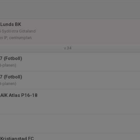
 Lunds BK
6 Sydöstra Götaland
s IP, centrumplan
v.34
 (Fotboll)
B-planen)
 (Fotboll)
B-planen)
AIK Atlas P16-18
Kristianstad FC