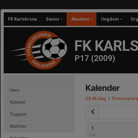
FK Karlskrona
Senior
Akademi
Ungdom
Org
FK KARL
P17 (2009)
Kalender
Hem
Gå till idag
|
Prenumerer
Nyheter
Truppen
Matcher
1
Lör