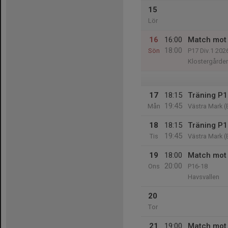
15
Lör
16
16:00
Match mot
18:00
Sön
P17 Div.1 202
Klostergården
17
18:15
Träning P17
19:45
Mån
Västra Mark (
18
18:15
Träning P17
19:45
Tis
Västra Mark (
19
18:00
Match mot 
20:00
Ons
P16-18
Havsvallen
20
Tor
21
19:00
Match mot 