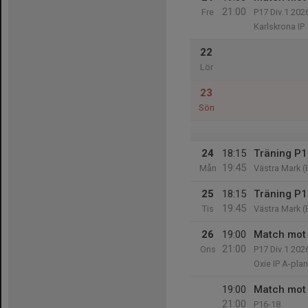
21:00
Fre
P17 Div.1 202
Karlskrona IP 
22
Lör
23
Sön
24
18:15
Träning P17
19:45
Mån
Västra Mark (
25
18:15
Träning P17
19:45
Tis
Västra Mark (
26
19:00
Match mot 
21:00
Ons
P17 Div.1 202
Oxie IP A-plan
19:00
Match mot 
21:00
P16-18