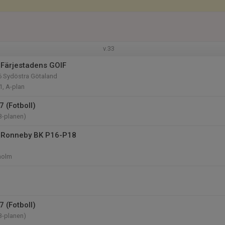
v.33
Färjestadens GOIF
6 Sydöstra Götaland
1, A-plan
 (Fotboll)
B-planen)
 Ronneby BK P16-P18
holm
 (Fotboll)
B-planen)