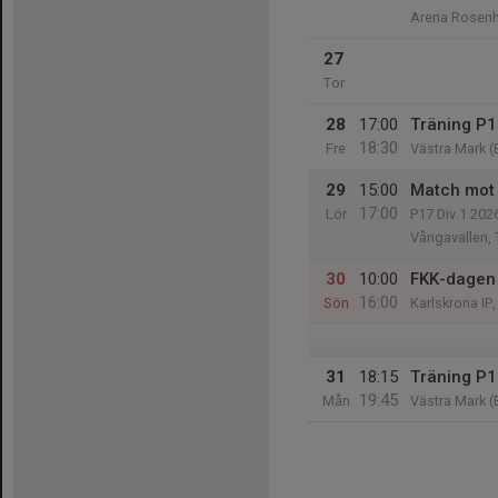
Arena Rosen
27
Tor
28
17:00
Träning P17
18:30
Fre
Västra Mark (
29
15:00
Match mot 
17:00
Lör
P17 Div.1 202
Vångavallen, 
30
10:00
FKK-dagen
16:00
Sön
Karlskrona IP
31
18:15
Träning P17
19:45
Mån
Västra Mark (