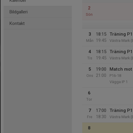
Kalender
2
Bildgalleri
Sön
Kontakt
3
18:15
Träning P17
19:45
Mån
Västra Mark (
4
18:15
Träning P17
19:45
Tis
Västra Mark (
5
19:00
Match mot 
21:00
Ons
P16-18
Vägga IP 1
6
Tor
7
17:00
Träning P17
18:30
Fre
Västra Mark (
8