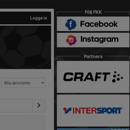
Följ FKK
Logga in
Partners