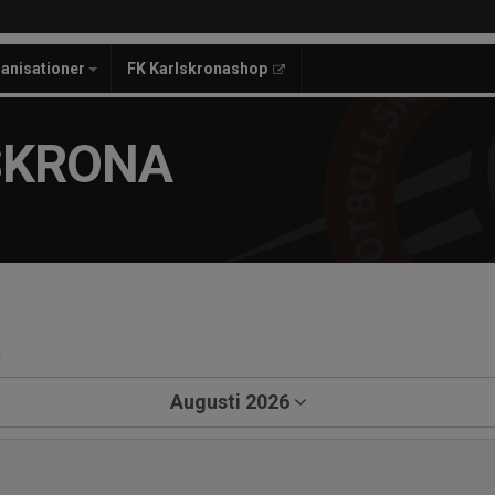
anisationer
FK Karlskronashop
SKRONA
a
Augusti 2026