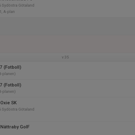
6 Sydöstra Götaland
1, A-plan
v.35
 (Fotboll)
B-planen)
 (Fotboll)
B-planen)
Oxie SK
6 Sydöstra Götaland
Nättraby GoIF