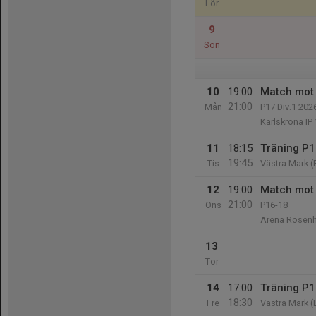
Lör
9
Sön
10
19:00
Match mot 
21:00
Mån
P17 Div.1 202
Karlskrona IP 
11
18:15
Träning P17
19:45
Tis
Västra Mark (
12
19:00
Match mot
21:00
Ons
P16-18
Arena Rosen
13
Tor
14
17:00
Träning P17
18:30
Fre
Västra Mark (