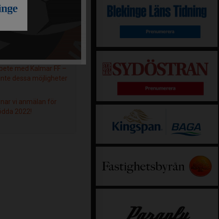
larutbildningsplan för
ter (7–19 år) är här!
ortbildning i
ete med Kalmar FF –
inte dessa möjligheter
nar vi anmälan för
ödda 2022!