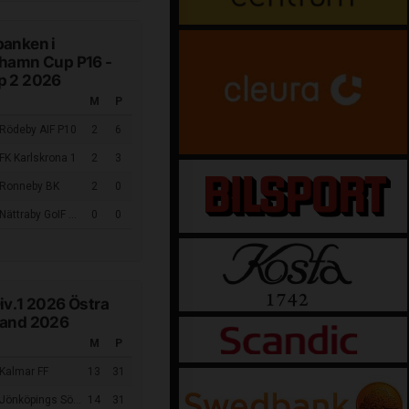
banken i
shamn Cup P16 -
p 2 2026
M
P
 Rödeby AIF P10
2
6
FK Karlskrona 1
2
3
 Ronneby BK
2
0
ättraby GoIF P2010
0
0
iv.1 2026 Östra
land 2026
M
P
 Kalmar FF
13
31
Jönköpings Södra IF
14
31