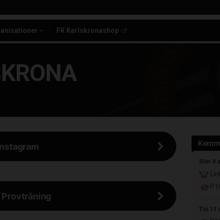
anisationer
FK Karlskronashop
SKRONA
Komm
 Instagram
Sön 9 
Lin
P16
l Provträning
Tis 11 