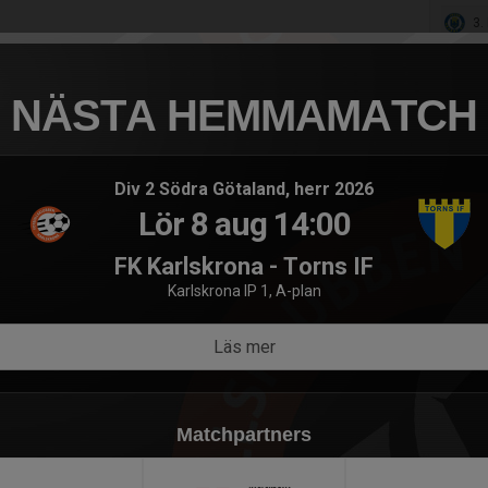
3.
4. 
5. 
NÄSTA HEMMAMATCH
6. 
7.
Div 2 Södra Götaland, herr 2026
8. 
Lör 8 aug 14:00
9. 
10.
FK Karlskrona - Torns IF
Karlskrona IP 1, A-plan
Läs mer
Nyhet
före
Ny gru
Matchpartners
4 aug
Uppstar