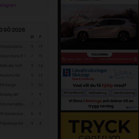
nstagram
0 SÖ 2026
M
P
Färjestadens GOIF
9
19
Växjö Norra IF 1
7
19
Nättraby GoIF
9
14
 Hossmo BK
9
13
IFK Berga
7
10
 Rödeby AIF
7
9
Timmernabbens IF
7
7
FK Karlskrona
6
5
 Pukebergs BK
9
4