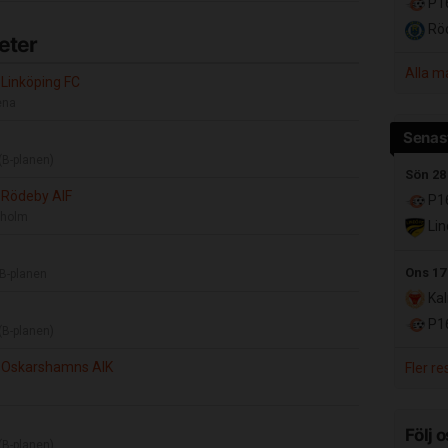
P16
Röd
eter
Alla m
Linköping FC
ena
Senast
(B-planen)
Sön 28
 Rödeby AIF
P16
nholm
Lin
Ons 17
B-planen
Kal
P16
(B-planen)
 Oskarshamns AIK
Fler re
Följ o
(B-planen)