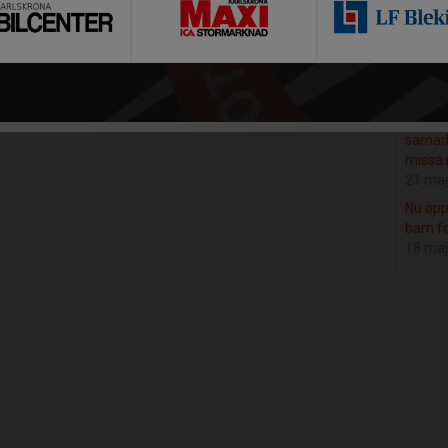
2022
25 jul
Ny spe
målvak
3 jun
Tränarf
samarb
missa 
21 maj
Nu öpp
barn f
18 maj