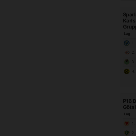
Spar
Karl
Grup
Lag
1.
2. 
3.
4. N
P16 D
Göta
Lag
1.
2. 