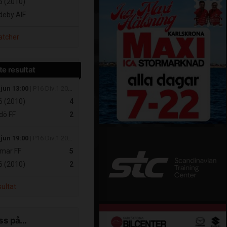
 (2010)
eby AIF
atcher
e resultat
 jun 13:00
| P16 Div.1 2026 Östra Götaland
 (2010)
4
dö FF
2
 jun 19:00
| P16 Div.1 2026 Östra Götaland
mar FF
5
 (2010)
2
sultat
ss på...