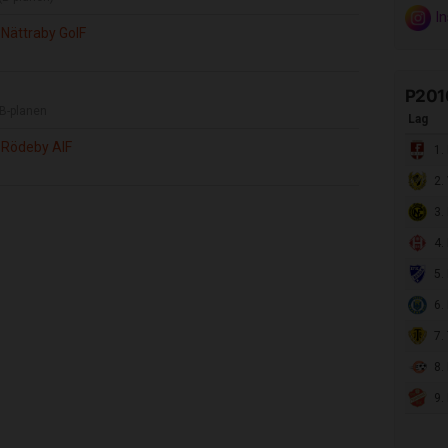
I
Nättraby GoIF
P201
B-planen
Lag
 Rödeby AIF
1. 
2. 
3. 
4.
5. 
6.
7. 
8. 
9.