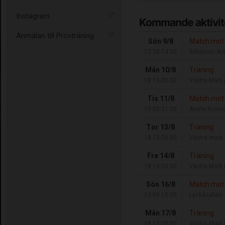
Instagram
Kommande aktivit
Anmälan till Provträning
Sön 9/8
Match mot 
12:30-14:30
Bilbörsen Ar
Mån 10/8
Träning
18:15-20:00
Västra Mark 
Tis 11/8
Match mot
19:00-21:00
Arena Rose
Tor 13/8
Träning
18:15-20:00
Västra mark 
Fre 14/8
Träning
18:15-20:00
Västra Mark 
Sön 16/8
Match mot
13:00-15:00
Lyckåvallen
Mån 17/8
Träning
18:15-20:00
Västra Mark 