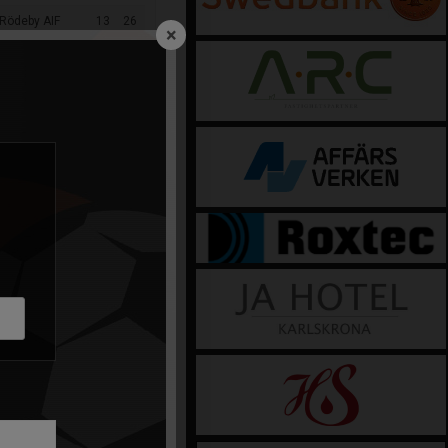
 Rödeby AIF
13
26
×
Linköping FC
13
23
Oskarshamns AIK
13
17
IK Östria Lambohov
12
15
 Smedby AIS
13
14
FK Karlskrona
13
13
Lindö FF
13
11
 Älmhults IF
13
6
er från
ningen
pp P 4 (2022)
t för pojkar och flickor