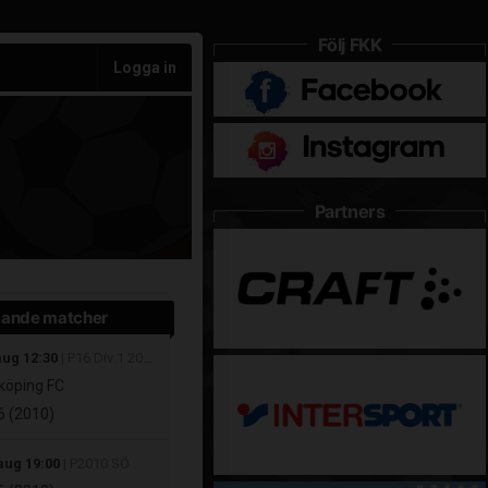
Följ FKK
Logga in
Partners
ande matcher
aug 12:30
| P16 Div.1 2026 Östra Götaland
köping FC
 (2010)
aug 19:00
| P2010 SÖ