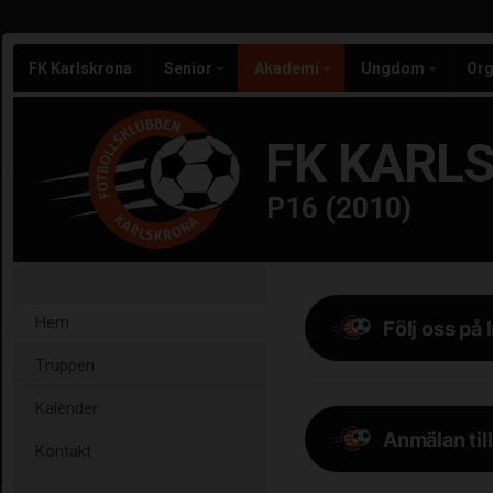
FK Karlskrona
Senior
Akademi
Ungdom
Org
FK KARL
P16 (2010)
Hem
Följ oss på
Truppen
Kalender
Anmälan til
Kontakt