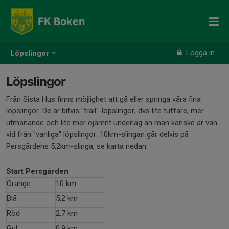
FK Boken
Logga in
Löpslingor
Löpslingor
Från Sista Hus finns möjlighet att gå eller springa våra fina
löpslingor. De är bitvis "trail"-löpslingor, dvs lite tuffare, mer
utmanande och lite mer ojämnt underlag än man kanske är van
vid från "vanliga" löpslingor. 10km-slingan går delvis på
Persgårdens 5,2km-slinga, se karta nedan.
Start Persgården
Orange
10 km
Blå
5,2 km
Röd
2,7 km
Gul
0,9 km