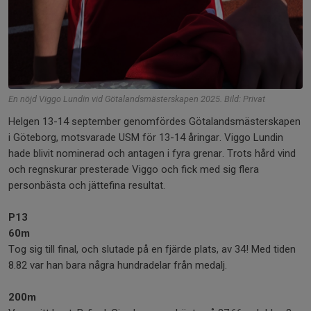
En nöjd Viggo Lundin vid Götalandsmästerskapen 2025. Bild: Privat
Helgen 13-14 september genomfördes Götalandsmästerskapen
i Göteborg, motsvarade USM för 13-14 åringar. Viggo Lundin
hade blivit nominerad och antagen i fyra grenar. Trots hård vind
och regnskurar presterade Viggo och fick med sig flera
personbästa och jättefina resultat.
P13
60m
Tog sig till final, och slutade på en fjärde plats, av 34! Med tiden
8.82 var han bara några hundradelar från medalj.
200m