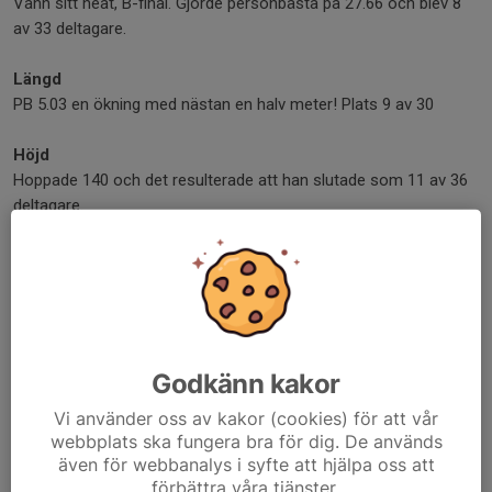
Vann sitt heat, B-final. Gjorde personbästa på 27.66 och blev 8
av 33 deltagare.
Längd
PB 5.03 en ökning med nästan en halv meter! Plats 9 av 30
Höjd
Hoppade 140 och det resulterade att han slutade som 11 av 36
deltagare.
Föreningen gratulerar Viggo och det är roligt att se resultat av
träningen och att det är ett mycket fint gäng som tränar och har
kul hos klubben. Nu väntar en inomhussäsong och vi önskar en
fortsatt rolig och utvecklande träning till er alla.
Godkänn kakor
Dela nyhet
Vi använder oss av kakor (cookies) för att vår
webbplats ska fungera bra för dig. De används
även för webbanalys i syfte att hjälpa oss att
förbättra våra tjänster.