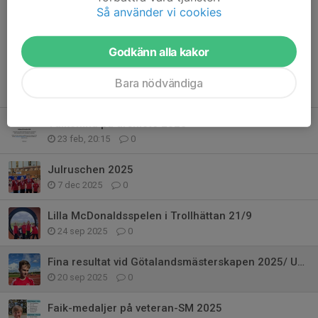
Kommentarer
Så använder vi cookies
Godkänn alla kakor
Bara nödvändiga
Tidigare nyheter
Välkomna på årsmöte 2026
23 feb, 20:15
0
Julruschen 2025
7 dec 2025
0
Lilla McDonaldsspelen i Trollhättan 21/9
24 sep 2025
0
Fina resultat vid Götalandsmästerskapen 2025/ USM för 13-14 åringar
20 sep 2025
0
Faik-medaljer på veteran-SM 2025