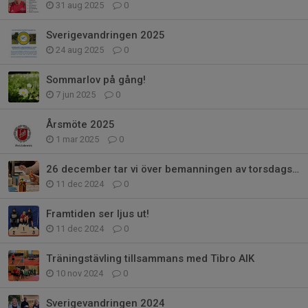
31 aug 2025
0
Sverigevandringen 2025
24 aug 2025
0
Sommarlov på gång!
7 jun 2025
0
Årsmöte 2025
1 mar 2025
0
26 december tar vi över bemanningen av torsdagsbingon
11 dec 2024
0
Framtiden ser ljus ut!
11 dec 2024
0
Träningstävling tillsammans med Tibro AIK
10 nov 2024
0
Sverigevandringen 2024