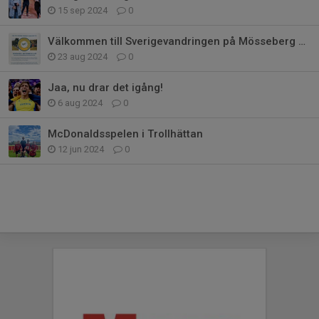
15 sep 2024
0
Välkommen till Sverigevandringen på Mösseberg 1/9
23 aug 2024
0
Jaa, nu drar det igång!
6 aug 2024
0
McDonaldsspelen i Trollhättan
12 jun 2024
0