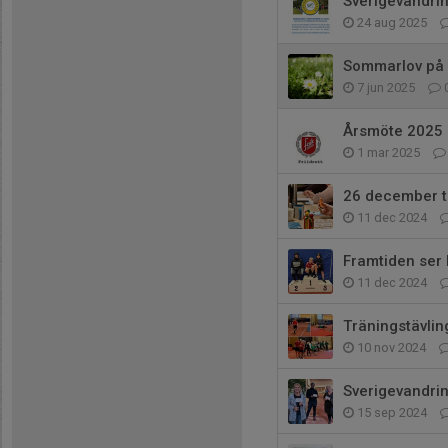
Sverigevandri
24 aug 2025
Sommarlov på 
7 jun 2025
Årsmöte 2025
1 mar 2025
26 december t
11 dec 2024
Framtiden ser l
11 dec 2024
Träningstävlin
10 nov 2024
Sverigevandri
15 sep 2024