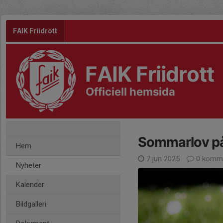
FAIK Friidrott
FAIK Friidrott
Officiell hemsida
Sommarlov på
Hem
7 jun 2025
0 komme
Nyheter
Kalender
Bildgalleri