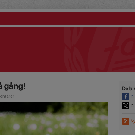
 gång!
Dela 
ntarer
De
De
Ny