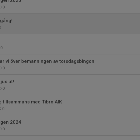
ngen 2025
0
gång!
0
0
ar vi över bemanningen av torsdagsbingon
0
jus ut!
0
g tillsammans med Tibro AIK
0
ngen 2024
0