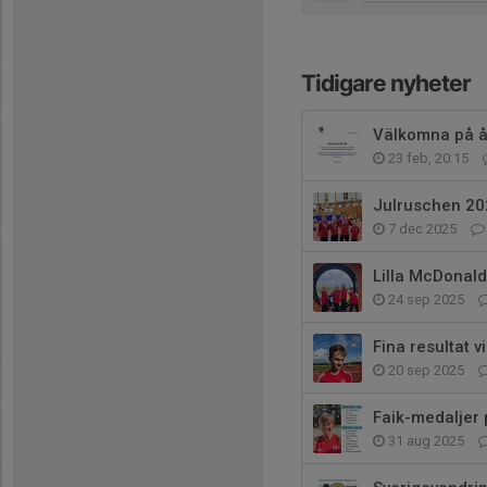
Tidigare nyheter
Välkomna på 
23 feb, 20:15
Julruschen 20
7 dec 2025
Lilla McDonald
24 sep 2025
Fina resultat 
20 sep 2025
Faik-medaljer
31 aug 2025