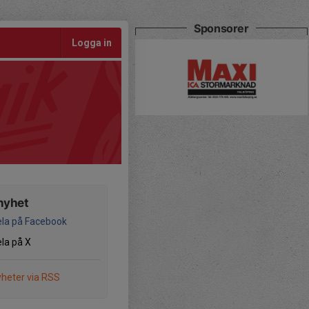
Sponsorer
Logga in
nyhet
la på Facebook
la på X
heter via RSS