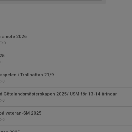
årsmöte 2026
0
25
0
sspelen i Trollhättan 21/9
0
vid Götalandsmästerskapen 2025/ USM för 13-14 åringar
0
 på veteran-SM 2025
0