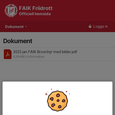
FAIK Friidrott
Officiell hemsida
Logga in
Dokument
Dokument
2023 jan FAIK Broschyr med bilder.pdf
0,59 MB
| Information