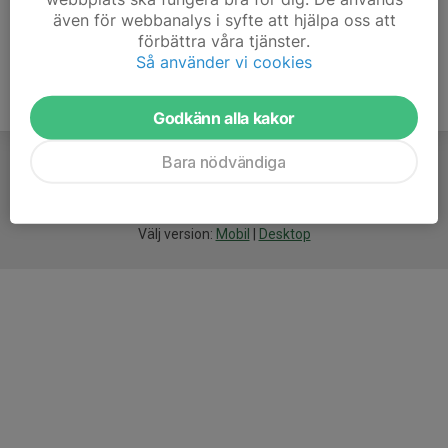
även för webbanalys i syfte att hjälpa oss att
förbättra våra tjänster.
Så använder vi cookies
Godkänn alla kakor
Bara nödvändiga
För
smarta
idrottsföreningar
Välj version:
Mobil
|
Desktop