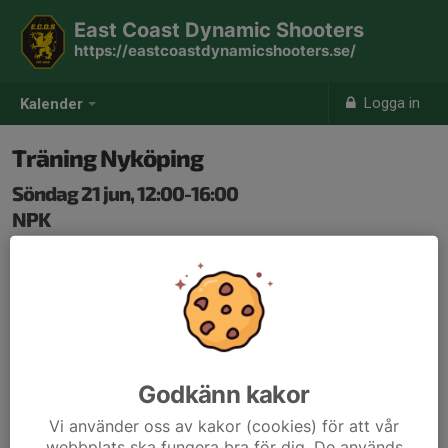
East Coast Dynamic Shooters
https://eastcoastdynamicshooters.se/
Logga in
Kalender
Träning Nyköping
Söndag 21 jun, 12:00-16:00
NPK
Samling: 12:00
Godkänn kakor
Vi använder oss av kakor (cookies) för att vår
webbplats ska fungera bra för dig. De används