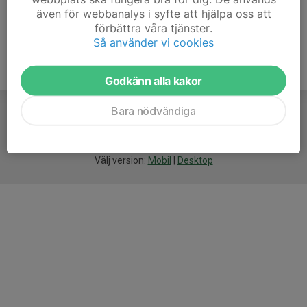
även för webbanalys i syfte att hjälpa oss att
förbättra våra tjänster.
Så använder vi cookies
Godkänn alla kakor
Bara nödvändiga
För
smarta
idrottsföreningar
Välj version:
Mobil
|
Desktop