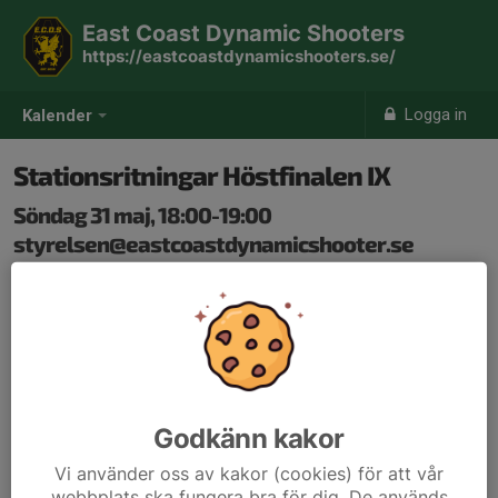
East Coast Dynamic Shooters
https://eastcoastdynamicshooters.se/
Logga in
Kalender
Stationsritningar Höstfinalen IX
Söndag 31 maj, 18:00-19:00
styrelsen@eastcoastdynamicshooter.se
Samling: 18:00
Hej,
Vänligen notera att detta är sista dagen för inlämnande
av förslag till stationer på Höstfinalen IX.
Förslag mejlas till:
Godkänn kakor
styrelsen@eastcoastdynamicshooter.se
Vi använder oss av kakor (cookies) för att vår
webbplats ska fungera bra för dig. De används