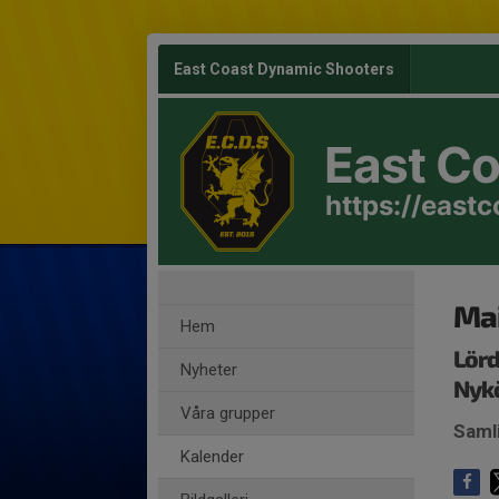
East Coast Dynamic Shooters
East C
https://east
Mai
Hem
Lörd
Nyheter
Nykö
Våra grupper
Saml
Kalender