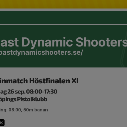
oast Dynamic Shooter
coastdynamicshooters.se/
nmatch Höstfinalen XI
ag 26 sep, 08:00-17:30
pings Pistolklubb
ing: 08:00, 50m banan