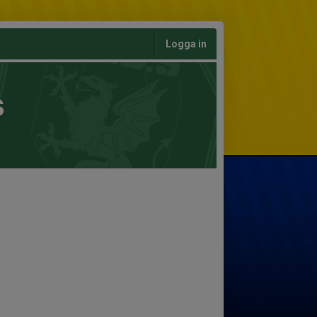
Logga in
s