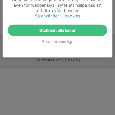
även för webbanalys i syfte att hjälpa oss att
förbättra våra tjänster.
Så använder vi cookies
Godkänn alla kakor
Bara nödvändiga
För
smarta
idrottsföreningar
Välj version:
Mobil
|
Desktop