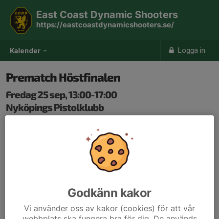
East Coast Dynamic Shooters
https://eastcoastdynamicshooters.se/
Logga in
Kalender
Prematch Höstfinalen
Fredag 25 sep, 13:00-17:00
Nyköpings Pistolklubb
Samling: 12:00
Anmälan är öppen för föreningens alla medlemmar.
Logga in
här
Godkänn kakor
Vi använder oss av kakor (cookies) för att vår
webbplats ska fungera bra för dig. De används