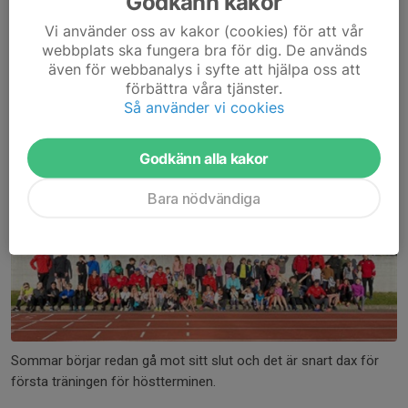
Godkänn kakor
Från och med 15 november börjar vi med vinterträning och
Vi använder oss av kakor (cookies) för att vår
2011-gruppen kommer att delvis flytta inomhus samt träna
webbplats ska fungera bra för dig. De används
löpning i Ursviks motionsspår. Vi kommer att köra två gånger på
även för webbanalys i syfte att hjälpa oss att
varje plats och sen byter vi....
förbättra våra tjänster.
Läs mer
Så använder vi cookies
Godkänn alla kakor
Terminsstart
11 aug 2021
0 kommentarer
Bara nödvändiga
Sommar börjar redan gå mot sitt slut och det är snart dax för
första träningen för höstterminen.