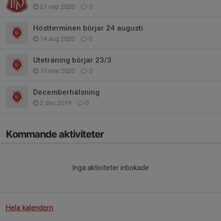
21 sep 2020
0
Höstterminen börjar 24 augusti
14 aug 2020
0
Uteträning börjar 23/3
15 mar 2020
0
Decemberhälsning
2 dec 2019
0
Kommande aktiviteter
Inga aktiviteter inbokade
Hela kalendern