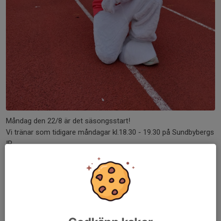
Måndag den 22/8 är det säsongsstart!
Vi tränar som tidigare måndagar kl.18.30 - 19.30 på Sundbybergs
IP.
Läs mer
Vinterträning från v 46
9 nov 2021
0 kommentarer
Hej!