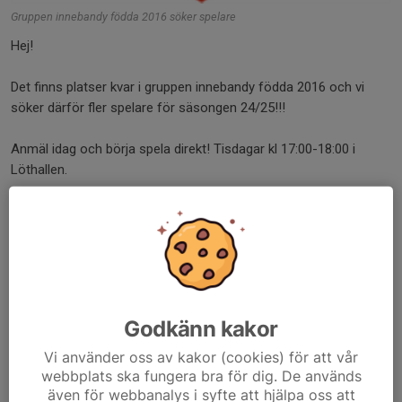
Gruppen innebandy födda 2016 söker spelare
Hej!
Det finns platser kvar i gruppen innebandy födda 2016 och vi
söker därför fler spelare för säsongen 24/25!!!
Anmäl idag och börja spela direkt! Tisdagar kl 17:00-18:00 i
Löthallen.
Det är just nu en grupp på ca 25 härliga killar (även tjejer är
välkomna!) som ses varje tisdag för att spela innebandy och ha
KUL tillsammans!
Klicka på den stora knappen anmälan ovan och kom testa på. Du
får testa 3 gånger och se om det är något för dig :)
Godkänn kakor
Vid frågor kontakta Elias på 076 310 12 44 eller mejl till
Vi använder oss av kakor (cookies) för att vår
webbplats ska fungera bra för dig. De används
innebandy@duvboik.se
även för webbanalys i syfte att hjälpa oss att