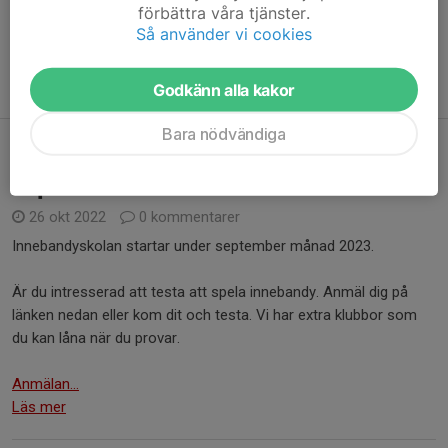
förbättra våra tjänster.
Allt gott och hoppas vi ses!
Så använder vi cookies
Ledarna
Oscar, Lorenzo och Erik
Godkänn alla kakor
Bara nödvändiga
Innebandyskolan startar i mitten av
september 2023
26 okt 2022
0 kommentarer
Innebandyskolan startar under september månad 2023.
Är du intresserad att testa att spela innebandy. Anmäl dig på
länken nedan eller kom dit och testa. Vi har extra klubbor som
du kan låna när du provar.
Anmälan...
Läs mer