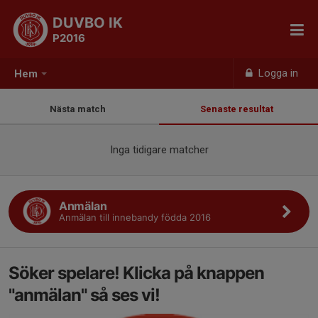
DUVBO IK
P2016
Logga in
Hem
Nästa match
Senaste resultat
Inga tidigare matcher
Anmälan
Anmälan till innebandy födda 2016
Söker spelare! Klicka på knappen
"anmälan" så ses vi!