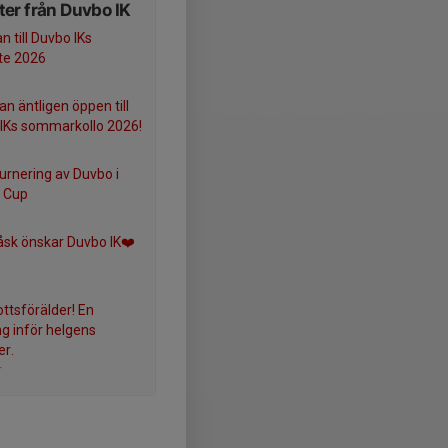
er från Duvbo IK
n till Duvbo IKs
te 2026
n äntligen öppen till
IKs sommarkollo 2026!
turnering av Duvbo i
 Cup
åsk önskar Duvbo IK❤️
ottsförälder! En
ng inför helgens
r.
r