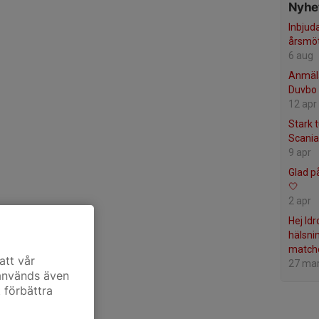
Nyhet
Inbjuda
årsmö
6 aug
Anmäla
Duvbo 
12 apr
Stark 
Scania
9 apr
Glad p
🤍
2 apr
Hej Idr
hälsni
matche
att vår
27 ma
 används även
t förbättra