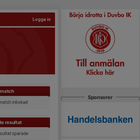
Logga in
 match
Sponsorer
match inbokad
e resultat
esultat sparade