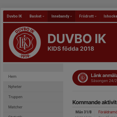
Duvbo IK
Basket
Innebandy
Friidrott
Ishock
DUVBO IK
KIDS födda 2018
Länk anmäl
Hem
Säsongen 24/
Nyheter
Truppen
Kommande aktivit
Matcher
Mån 31/8
Föräldramö