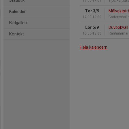
Statistik
17:00-17:01
Tips: På pla
Tor 3/9
Målvaktst
Kalender
17:00-19:00
Brotorpshall
Bildgalleri
Lör 5/9
Duvbokväll
Kontakt
15:00-18:00
Ranhammars
Hela kalendern