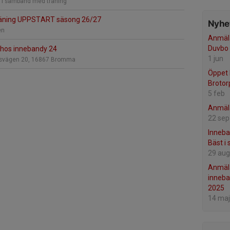
ts i samband med träning
räning UPPSTART säsong 26/27
Nyhet
en
Anmäla
Duvbo 
 hos innebandy 24
1 jun
vägen 20, 16867 Bromma
Öppet 
Brotor
5 feb
Anmäla
22 sep
Inneba
Bäst i
29 aug
Anmäl
inneb
2025
14 maj