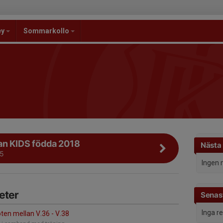
ey
Sommarkollo
an KIDS födda 2018
Nästa
25
Ingen 
eter
Senast
Inga r
ten mellan V.36 - V.38