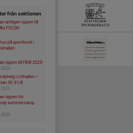
er från sektionen
n äntligen öppen till
IKs FSC26!
hus på sportlovet i
pshallen
n öppen till FBW 2025!
 2025
ndyhelg i Löthallen –
 stan 30-31/8
 2025
an öppen för
andy summercamp
 2025