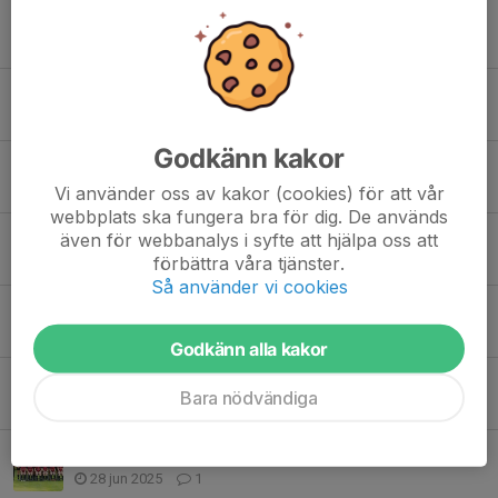
Save the date 8/2-26 Getingecupen
8 okt 2025
3
Inomhusträningen från v41
1 okt 2025
1
Godkänn kakor
Fritidskortet
15 sep 2025
0
Vi använder oss av kakor (cookies) för att vår
webbplats ska fungera bra för dig. De används
Händer V37
även för webbanalys i syfte att hjälpa oss att
förbättra våra tjänster.
4 sep 2025
1
Så använder vi cookies
Välkomna tillbaka
10 aug 2025
1
Godkänn alla kakor
Landskamp mot Danmark
Bara nödvändiga
2 jul 2025
0
Sisters Cup 29-Juni
28 jun 2025
1