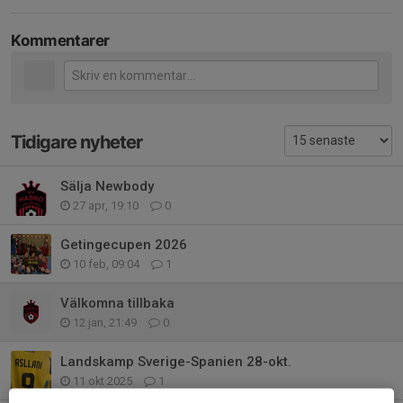
Kommentarer
Tidigare nyheter
Sälja Newbody
27 apr, 19:10
0
Getingecupen 2026
10 feb, 09:04
1
Välkomna tillbaka
12 jan, 21:49
0
Landskamp Sverige-Spanien 28-okt.
11 okt 2025
1