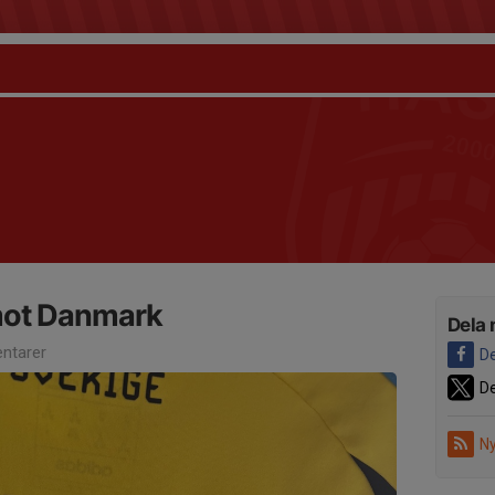
ot Danmark
Dela 
ntarer
De
De
Ny