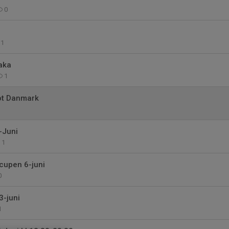
0
1
aka
1
t Danmark
-Juni
1
cupen 6-juni
0
3-juni
1