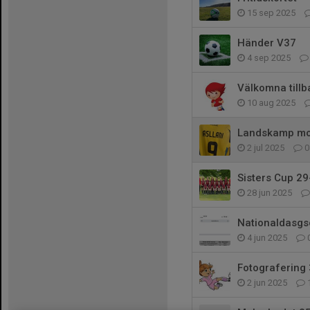
15 sep 2025
Händer V37
4 sep 2025
Välkomna tillb
10 aug 2025
Landskamp mo
2 jul 2025
0
Sisters Cup 29
28 jun 2025
Nationaldasgs
4 jun 2025
Fotografering 
2 jun 2025