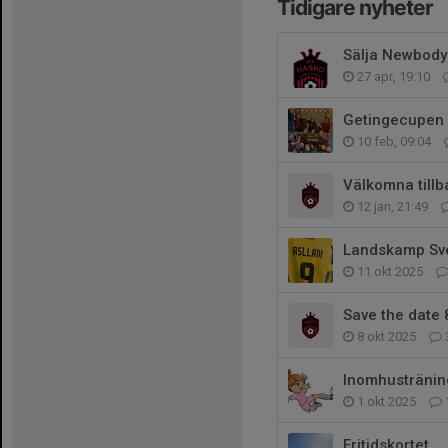
Tidigare nyheter
Sälja Newbody
27 apr, 19:10
Getingecupen
10 feb, 09:04
Välkomna tillb
12 jan, 21:49
Landskamp Sve
11 okt 2025
Save the date
8 okt 2025
Inomhustränin
1 okt 2025
Fritidskortet