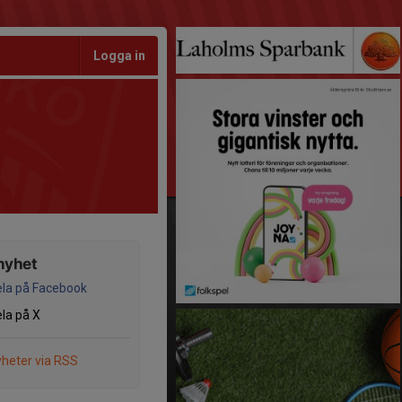
Logga in
nyhet
la på Facebook
la på X
heter via RSS