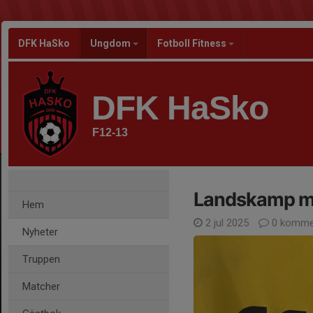
DFK HaSko
Ungdom
Fotboll Fitness
DFK HaSko
F12-13
Landskamp m
Hem
2 jul 2025
0 komme
Nyheter
Truppen
Matcher