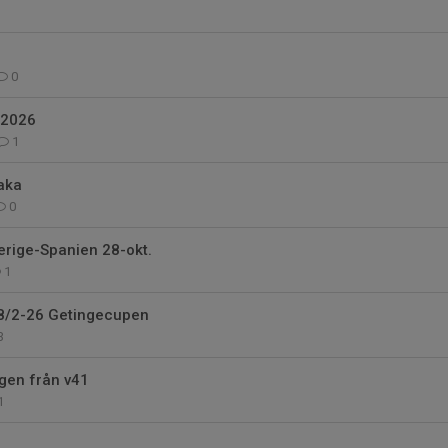
0
 2026
1
aka
0
rige-Spanien 28-okt.
1
 8/2-26 Getingecupen
3
gen från v41
1