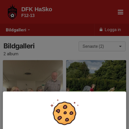
DFK HaSko
F12-13
Logga in
Bildgalleri
Bildgalleri
Senaste (2)
2 album
Prisutdelning
Första träningen
2018-11-25
|
2 st
2018-08-24
|
6 st