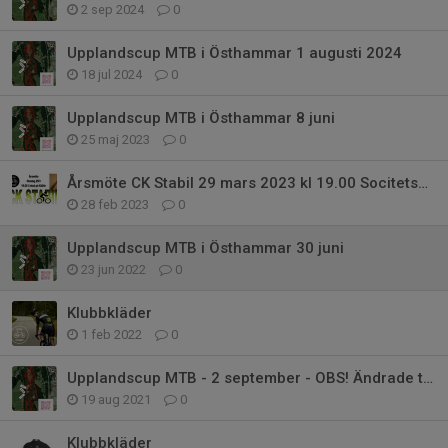
2 sep 2024
0
Upplandscup MTB i Östhammar 1 augusti 2024
18 jul 2024
0
Upplandscup MTB i Östhammar 8 juni
25 maj 2023
0
Årsmöte CK Stabil 29 mars 2023 kl 19.00 Socitetshuset Källör
28 feb 2023
0
Upplandscup MTB i Östhammar 30 juni
23 jun 2022
0
Klubbkläder
1 feb 2022
0
Upplandscup MTB - 2 september - OBS! Ändrade tider
19 aug 2021
0
Klubbkläder