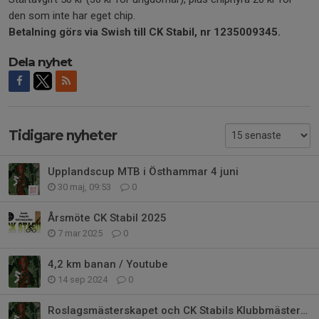
den som inte har eget chip.
Betalning görs via Swish till CK Stabil, nr 1235009345.
Dela nyhet
Tidigare nyheter
Upplandscup MTB i Östhammar 4 juni
30 maj, 09:53
0
Årsmöte CK Stabil 2025
7 mar 2025
0
4,2 km banan / Youtube
14 sep 2024
0
Roslagsmästerskapet och CK Stabils Klubbmästerskap i MTB 15 september