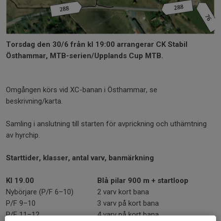
Torsdag den 30/6 från
kl 19:00 arrangerar CK Stabil
Östhammar, MTB-serien/Upplands Cup MTB.
Omgången körs vid XC-banan i Östhammar, se
beskrivning/karta.
Samling i anslutning till starten för avprickning och uthämtning
av hyrchip.
Starttider, klasser, antal varv, banmärkning
Kl 19.00
Blå pilar 900 m + startloop
Nybörjare (P/F 6–10)
2 varv kort bana
P/F 9–10
3 varv på kort bana
P/F 11–12
4 varv på kort bana