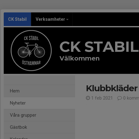
CK Stabil
Verksamheter
CK STABIL
Välkommen
Klubbkläder
Hem
1 feb 2021
0 komm
Nyheter
Våra grupper
Gästbok