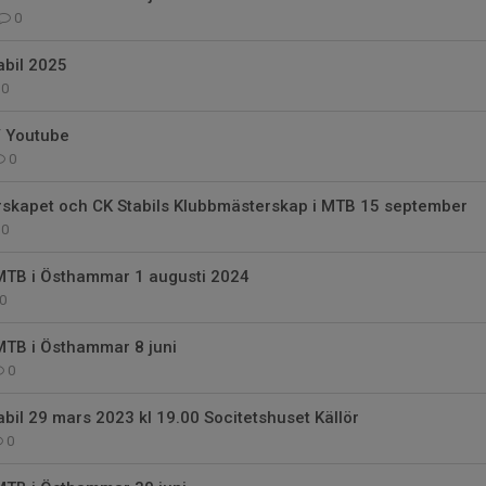
0
abil 2025
0
/ Youtube
0
skapet och CK Stabils Klubbmästerskap i MTB 15 september
0
TB i Östhammar 1 augusti 2024
0
TB i Östhammar 8 juni
0
bil 29 mars 2023 kl 19.00 Socitetshuset Källör
0