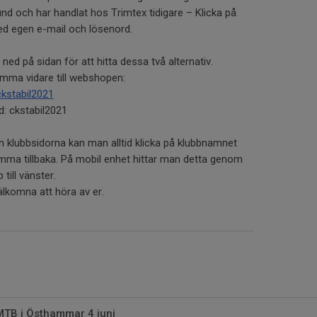
nd och har handlat hos Trimtex tidigare – Klicka på
ed egen e-mail och lösenord.
ned på sidan för att hitta dessa två alternativ.
omma vidare till webshopen:
kstabil2021
d: ckstabil2021
klubbsidorna kan man alltid klicka på klubbnamnet
omma tillbaka. På mobil enhet hittar man detta genom
 till vänster.
välkomna att höra av er.
TB i Östhammar 4 juni