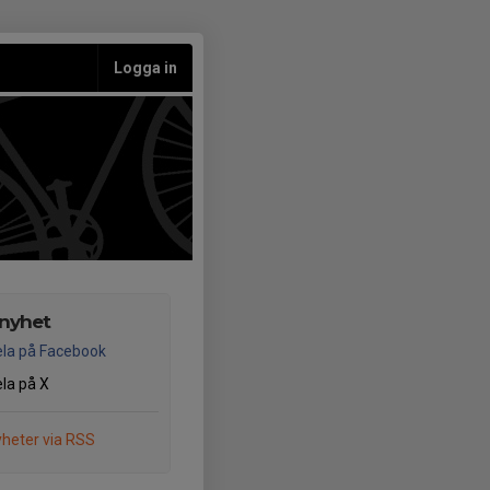
Logga in
 nyhet
la på Facebook
la på X
heter via RSS