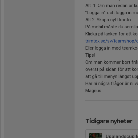
Alt. 1: Om man redan är ku
”Logga in” och logga in m
Alt 2: Skapa nytt konto
På mobil måste du scrolla 
Klicka på länken för att k
trimtex.se/sv/teamshop/c
Eller logga in med teamko
Tips!
Om man kommer bort från 
överst på sidan för att k
att gå till menyn längst upp
Har ni några frågor är ni 
Magnus
Tidigare nyheter
Upplandscup M