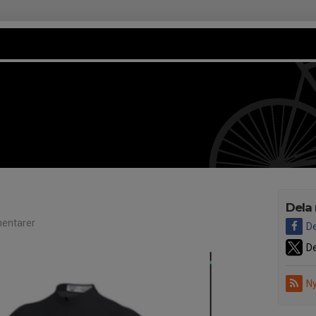
Dela
entarer
De
De
Ny