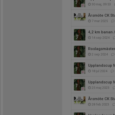
30 maj, 09:53
Årsmöte CK St
7 mar 2025
4,2 km banan 
14 sep 2024
Roslagsmäster
2 sep 2024
Upplandscup M
18 jul 2024
Upplandscup M
25 maj 2023
Årsmöte CK Sta
28 feb 2023