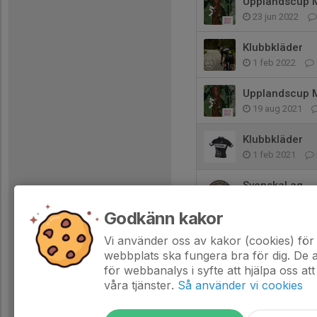
Upplandscup M
23 jun 2022
Klubbkläder
1 feb 2022
Upplandscup M
19 aug 2021
Klubbkläder
1 feb 2021
SvenskaLag
3 dec 2019
Godkänn kakor
Se designen på
Vi använder oss av kakor (cookies) för 
11 jun 2018
webbplats ska fungera bra för dig. De
för webbanalys i syfte att hjälpa oss att
våra tjänster.
Så använder vi cookies