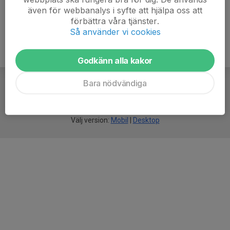
även för webbanalys i syfte att hjälpa oss att
förbättra våra tjänster.
Så använder vi cookies
Godkänn alla kakor
Bara nödvändiga
För
smarta
idrottsföreningar
Välj version:
Mobil
|
Desktop