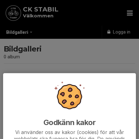
CK STABIL
Välkommen
Logga in
Bildgalleri
Bildgalleri
0 album
Inga album skapade
Godkänn kakor
Vi använder oss av kakor (cookies) för att vår
webbplats ska fungera bra för dig. De används