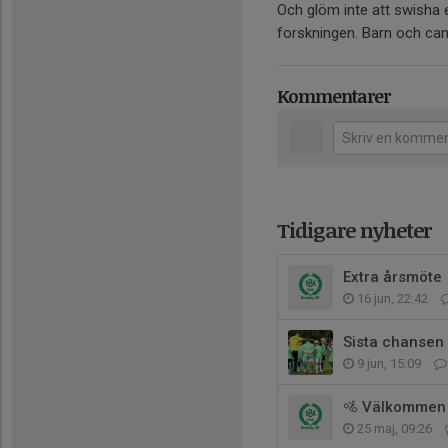
Och glöm inte att swisha e
forskningen. Barn och can
Kommentarer
Tidigare nyheter
Extra årsmöte
16 jun, 22:42
Sista chansen a
9 jun, 15:09
🚵 Välkommen 
25 maj, 09:26