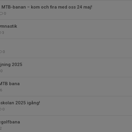
vi MTB-banan – kom och fira med oss 24 maj!
0
gymnastik
3
0
ljning 2025
0
 MTB bana
6
sskolan 2025 igång!
0
scgolfbana
2