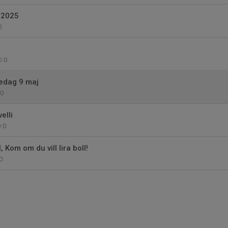
 2025
0
0
redag 9 maj
0
elli
0
l, Kom om du vill lira boll!
0