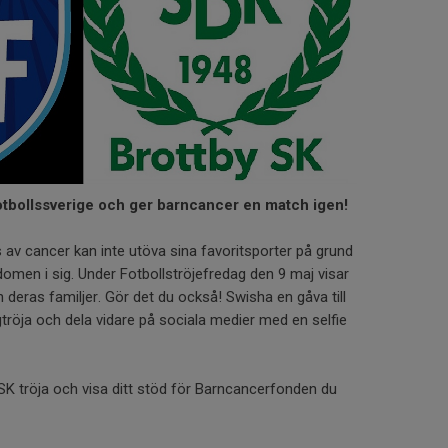
fotbollssverige och ger barncancer en match igen!
v cancer kan inte utöva sina favoritsporter på grund
domen i sig. Under Fotbollströjefredag den 9 maj visar
h deras familjer. Gör det du också! Swisha en gåva till
agtröja och dela vidare på sociala medier med en selfie
BSK tröja och visa ditt stöd för Barncancerfonden du