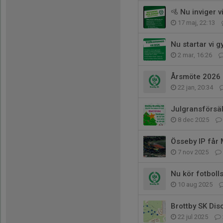
🚵 Nu inviger 
17 maj, 22:13
Nu startar vi 
2 mar, 16:26
Årsmöte 2026
22 jan, 20:34
Julgransförsä
8 dec 2025
Össeby IP får
7 nov 2025
Nu kör fotboll
10 aug 2025
Brottby SK Di
22 jul 2025