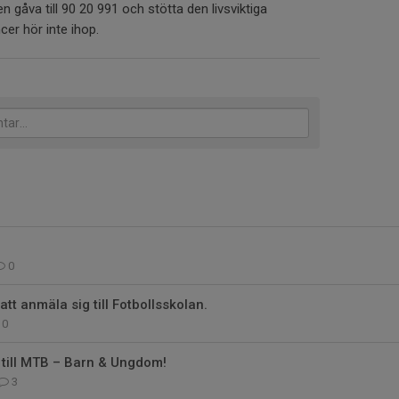
n gåva till 90 20 991 och stötta den livsviktiga
cer hör inte ihop.
0
tt anmäla sig till Fotbollsskolan.
0
till MTB – Barn & Ungdom!
3