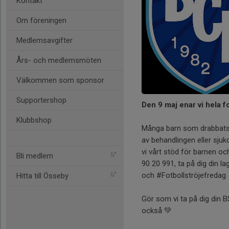
Kontakt
Om föreningen
Medlemsavgifter
Års- och medlemsmöten
Välkommen som sponsor
Supportershop
Den 9 maj enar vi hela 
Klubbshop
Många barn som drabbats a
av behandlingen eller sjuk
vi vårt stöd för barnen oc
Bli medlem
90 20 991, ta på dig din l
och #Fotbollströjefredag
Hitta till Össeby
Gör som vi ta på dig din 
också 💚