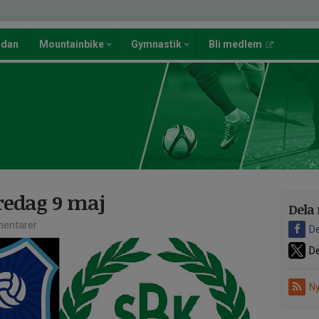
ndan
Mountainbike
Gymnastik
Bli medlem
fredag 9 maj
Dela 
entarer
De
De
Ny