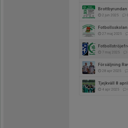
Brottbyrundan
2 jun 2025
Fotbollsskolan
27 maj 2025
Fotbollströjef
7 maj 2025
Försäljning Rav
28 apr 2025
Tjejkväll 8 apri
4 apr 2025