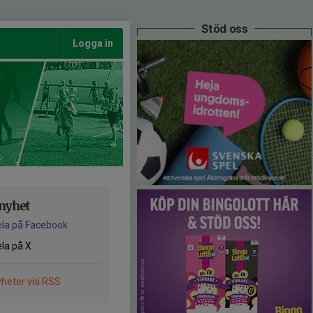
Stöd oss
Logga in
nyhet
la på Facebook
la på X
heter via RSS