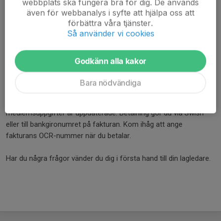
webbplats ska fungera bra för dig. De används
har 50 % rabatt på idrottsavgiften för de yngre syskonen, äldsta
även för webbanalys i syfte att hjälpa oss att
barnet betalar alltid full idrottsavgift.
förbättra våra tjänster.
Så använder vi cookies
Medlems- och idrottsavgifter ska vara betalda senast den sista
februari. Nya medlemmar som börjar i klubben efter
Godkänn alla kakor
halvårsskiftet betalar hela medlemsavgiften men får rabatt på
idrottsavgiften, beroende på när på året man blir medlem.
Bara nödvändiga
Avgiften faktureras per mejl - se till att alla dina
medlemsuppgifter är uppdaterade. Betalning gör du via Swish
eller till bankgironumret på fakturan. Kom ihåg att ange
fakturans OCR-nummer när du betalar.
Har du några frågor vänder du dig i första hand till din lagledare.