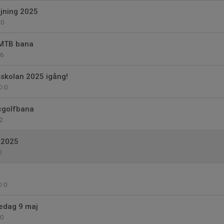
ljning 2025
0
 MTB bana
6
sskolan 2025 igång!
0
scgolfbana
2
 2025
0
0
redag 9 maj
0