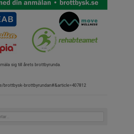
nmäla sig till årets brottbyrunda.
e/brottbysk-brottbyrundan#&article=407812