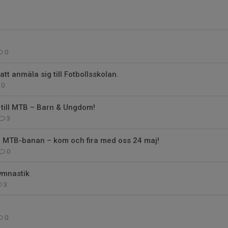
0
tt anmäla sig till Fotbollsskolan.
0
till MTB – Barn & Ungdom!
3
vi MTB-banan – kom och fira med oss 24 maj!
0
gymnastik
3
0