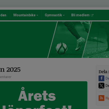
ndan
Mountainbike
Gymnastik
Bli medlem
n 2025
Dela 
ntarer
De
De
Ny