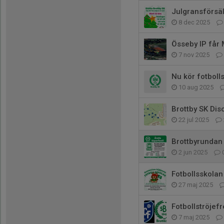
Julgransförsä
8 dec 2025
Össeby IP får
7 nov 2025
Nu kör fotboll
10 aug 2025
Brottby SK Di
22 jul 2025
Brottbyrundan
2 jun 2025
Fotbollsskolan
27 maj 2025
Fotbollströjef
7 maj 2025