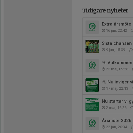
Tidigare nyheter
Extra årsmöte
16 jun, 22:42
Sista chansen a
9 jun, 15:09
🚵 Välkommen 
25 maj, 09:26
🚵 Nu inviger 
17 maj, 22:13
Nu startar vi 
2 mar, 16:26
Årsmöte 2026
22 jan, 20:34