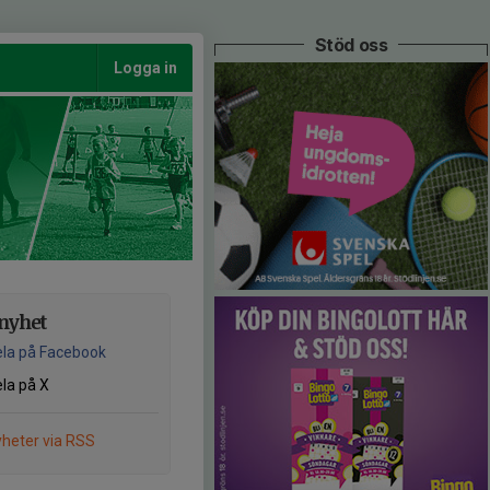
Stöd oss
Logga in
nyhet
la på Facebook
la på X
heter via RSS