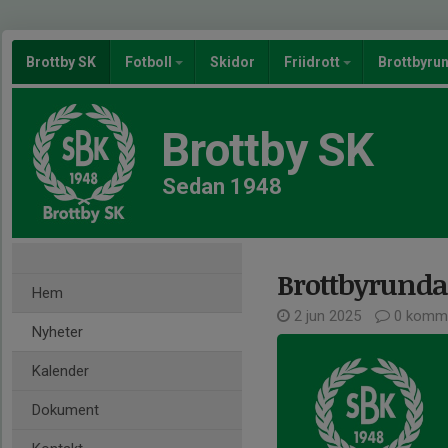
Brottby SK
Fotboll
Skidor
Friidrott
Brottbyru
Brottby SK
Sedan 1948
Brottbyrunda
Hem
2 jun 2025
0 komme
Nyheter
Kalender
Dokument