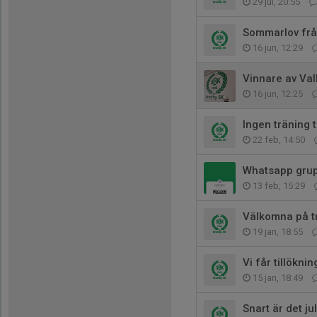
29 jul, 20:55
Sommarlov frå
16 jun, 12:29
Vinnare av Val
16 jun, 12:25
Ingen träning 
22 feb, 14:50
Whatsapp gru
13 feb, 15:29
Välkomna på t
19 jan, 18:55
Vi får tillöknin
15 jan, 18:49
Snart är det jul