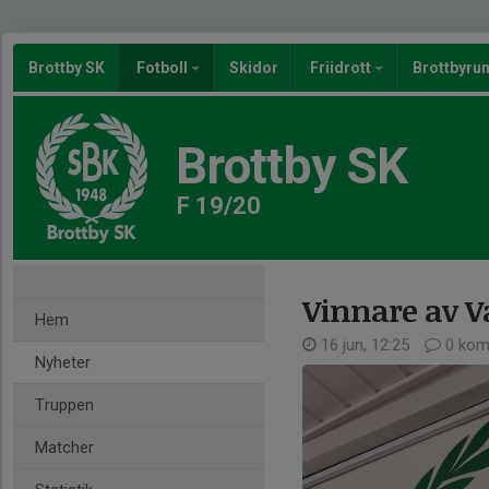
Brottby SK
Fotboll
Skidor
Friidrott
Brottbyru
Brottby SK
F 19/20
Vinnare av Va
Hem
16 jun, 12:25
0 kom
Nyheter
Truppen
Matcher