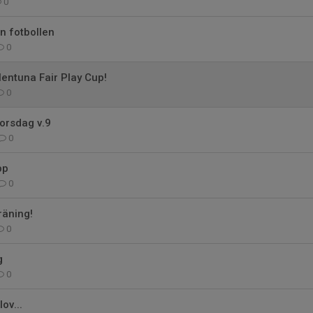
0
n fotbollen
0
lentuna Fair Play Cup!
0
torsdag v.9
0
pp
0
räning!
0
g
0
lov...