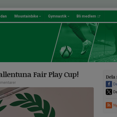
ndan
Mountainbike
Gymnastik
Bli medlem
llentuna Fair Play Cup!
Dela 
mentarer
De
De
Ny