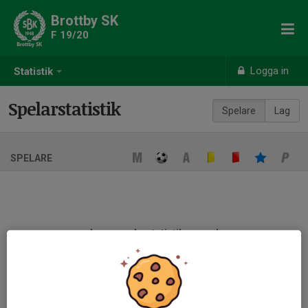
Brottby SK
F 19/20
Logga in
Statistik
Spelarstatistik
Spelare
Lag
SPELARE
Ingen spelarstatistik sparad
När ni fyller i uppställning på respektive match visas statistiken
automatiskt på denna sida