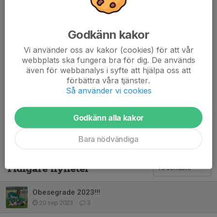
Kommentarer
Godkänn kakor
Anna Månsby
20 sep 2023
Härligt tjejer!😀
Vi använder oss av kakor (cookies) för att vår
webbplats ska fungera bra för dig. De används
Ellen
19 nov 2024
även för webbanalys i syfte att hjälpa oss att
Heja oss
förbättra våra tjänster.
Så använder vi cookies
Ebba ??
17 apr 2025
Asså!! Bra jobbat tjejer ⚽️⚽️
Godkänn alla kakor
Bara nödvändiga
Tidigare nyheter
Obesegrade 2023!!!
20 sep 2023
3