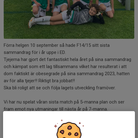
Förra helgen 10 september så hade F14/15 sitt sista
sammandrag för i år uppe i ED.
Tjejerna har gjort det fantastiskt hela året på sina sammandrag
och kämpat som ett lag tillsammans vilket har resulterat i att
dom faktiskt är obesegrade på sina sammandrag 2023, hatten
av för alla tjejer!! Riktigt bra jobbat!!
Ska bli roligt att se och följa lagets utveckling framöver.
Vi har nu spelat våran sista match på 5-manna plan och ser
fram emot nya utmaningar till nästa år på 7-manna.
Dela nyhet