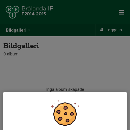
Brålanda IF
F2014-2015
Logga in
Bildgalleri
Bildgalleri
0 album
Inga album skapade