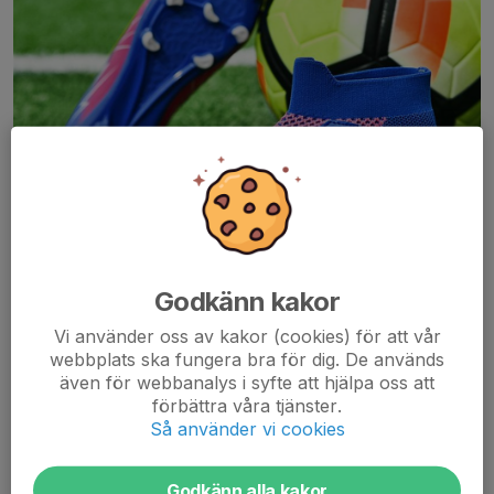
Godkänn kakor
Vi använder oss av kakor (cookies) för att vår
webbplats ska fungera bra för dig. De används
även för webbanalys i syfte att hjälpa oss att
Brålanda IF är i tagen att starta upp ett F30 lag och välkomnar
förbättra våra tjänster.
alla mammor och såklart icke mammor 30 år och över att vara
Så använder vi cookies
med!
Godkänn alla kakor
Vi träffas och har roligt, upplever gamla fotbollsminnen och får