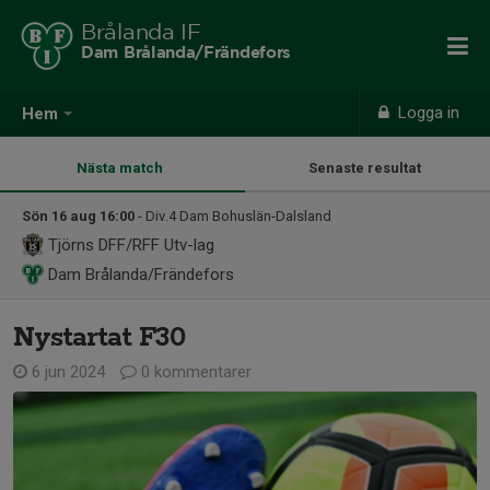
Brålanda IF
Dam Brålanda/Frändefors
Logga in
Hem
Nästa match
Senaste resultat
Sön 16 aug 16:00
- Div.4 Dam Bohuslän-Dalsland
Tjörns DFF/RFF Utv-lag
Dam Brålanda/Frändefors
Nystartat F30
6 jun 2024
0 kommentarer