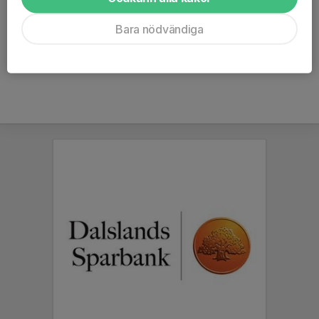
bara vara oss själva en...
Bara nödvändiga
Läs mer