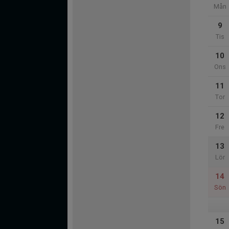
Mån
9
Tis
10
Ons
11
Tor
12
Fre
13
Lör
14
Sön
15