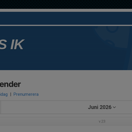
 IK
lender
 idag
|
Prenumerera
Juni 2026
v.23