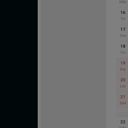
Mån
16
Tis
17
Ons
18
Tor
19
Fre
20
Lör
21
Sön
22