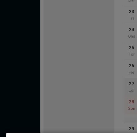
Mån
23
Tis
24
Ons
25
Tor
26
Fre
27
Lör
28
Sön
29
Mån