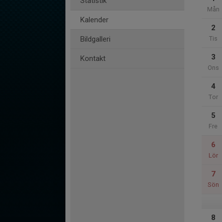
Statistik
Mån
Kalender
2
Bildgalleri
Tis
3
Kontakt
Ons
4
Tor
5
Fre
6
Lör
7
Sön
8