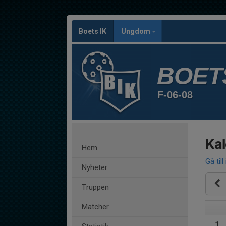
Boets IK
Ungdom
BOETS
F-06-08
Ka
Hem
Gå till
Nyheter
Truppen
Matcher
1