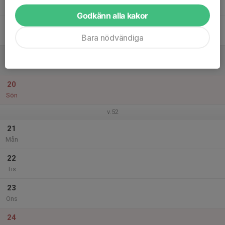
Tor
Godkänn alla kakor
18
Fre
Bara nödvändiga
19
Lör
20
Sön
v.52
21
Mån
22
Tis
23
Ons
24