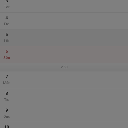
3
Tor
4
Fre
5
Lör
6
Sön
v.50
7
Mån
8
Tis
9
Ons
10