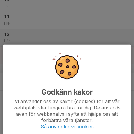
Tor
11
Fre
12
Lör
13
Sön
v.51
14
Mån
Godkänn kakor
15
Vi använder oss av kakor (cookies) för att vår
Tis
webbplats ska fungera bra för dig. De används
även för webbanalys i syfte att hjälpa oss att
16
förbättra våra tjänster.
Ons
Så använder vi cookies
17