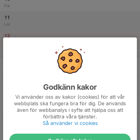
Fre
11
Lör
12
Sön
v.16
13
Mån
14
Godkänn kakor
Tis
Vi använder oss av kakor (cookies) för att vår
15
webbplats ska fungera bra för dig. De används
Ons
även för webbanalys i syfte att hjälpa oss att
förbättra våra tjänster.
16
Så använder vi cookies
Tor
17