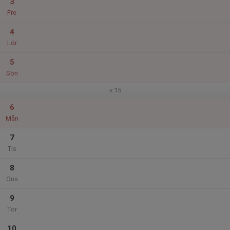
3
Fre
4
Lör
5
Sön
v.15
6
Mån
7
Tis
8
Ons
9
Tor
10