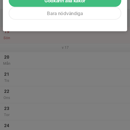
Godkänn alla kakor
Fre
Bara nödvändiga
18
Lör
19
Sön
v.17
20
Mån
21
Tis
22
Ons
23
Tor
24