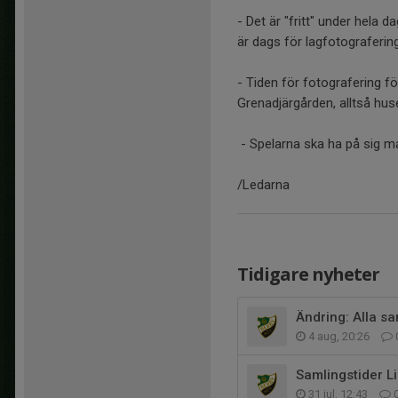
- Det är "fritt" under hela
är dags för lagfotograferin
- Tiden för fotografering f
Grenadjärgården, alltså hus
- Spelarna ska ha på sig ma
/Ledarna
Tidigare nyheter
Ändring: Alla sa
4 aug, 20:26
Samlingstider 
31 jul, 12:43