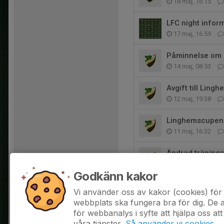
18 maj, 16:15
LFC night infor
17 maj, 16:59
Påminnelse om a
14 maj, 08:53
Avgift till Lin
12 maj, 19:38
Linghemscupen 
11 maj, 16:32
Ändrad tränings
7 maj, 20:09
Godkänn kakor
Sammandrag 9/5
Vi använder oss av kakor (cookies) för 
4 maj, 20:59
webbplats ska fungera bra för dig. De
för webbanalys i syfte att hjälpa oss att
våra tjänster.
Så använder vi cookies