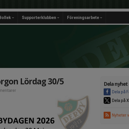
Bollek
Supporterklubben
Föreningsarbete
rgon Lördag 30/5
Dela nyhet
entarer
Dela på 
Dela på X
Nyheter 