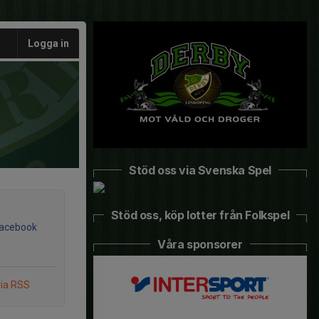
Logga in
Stöd oss via Svenska Spel
Stöd oss, köp lotter från Folkspel
Facebook
Våra sponsorer
via RSS