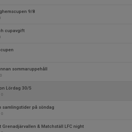
nghemscupen 9/8
0
ch cupavgift
0
a-cupen
 innan sommaruppehåll
0
on Lördag 30/5
0
 samlingstider på söndag
0
t Grenadjärvallen & Matchställ LFC night