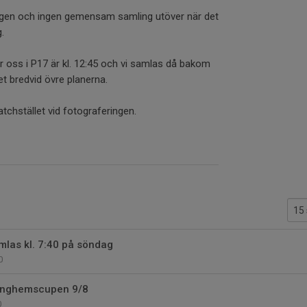
 dagen och ingen gemensam samling utöver när det
g.
ör oss i P17 är kl. 12:45 och vi samlas då bakom
et bredvid övre planerna.
tchstället vid fotograferingen.
mlas kl. 7:40 på söndag
0
Linghemscupen 9/8
0