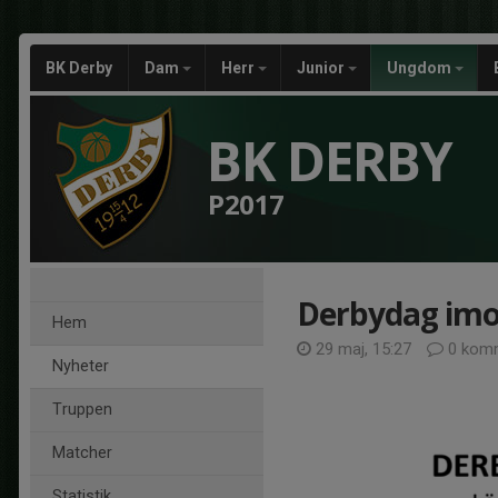
BK Derby
Dam
Herr
Junior
Ungdom
BK DERBY
P2017
Derbydag imo
Hem
29 maj, 15:27
0 komm
Nyheter
Truppen
Matcher
Statistik