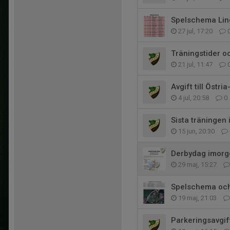
Spelschema Li
27 jul, 17:20
Träningstider o
21 jul, 11:47
Avgift till Östri
4 jul, 20:58
0
Sista träningen
15 jun, 20:30
Derbydag imorg
29 maj, 15:27
Spelschema och
19 maj, 21:03
Parkeringsavgif