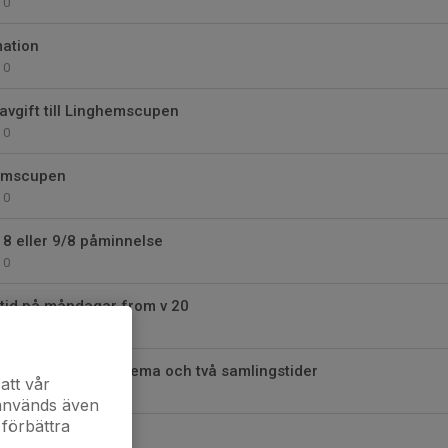
0
mation
0
vgift till Linghemscupen
0
ghemscupen
0
8 eller 9/8 påminnelse
0
tid på måndagar from v 20
0
 - Ändrat spelschema och två samlingstider
att vår
0
 används även
 förbättra