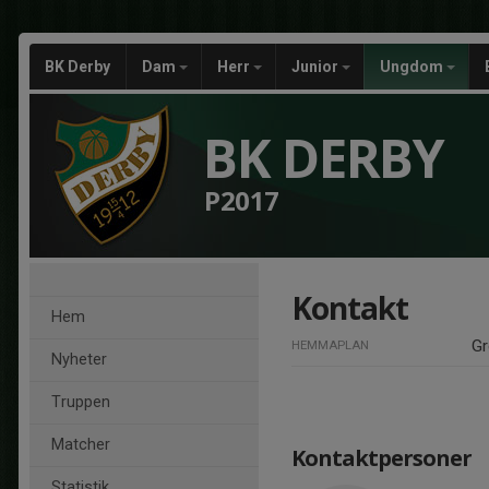
BK Derby
Dam
Herr
Junior
Ungdom
BK DERBY
P2017
Kontakt
Hem
Gr
HEMMAPLAN
Nyheter
Truppen
Matcher
Kontaktpersoner
Statistik