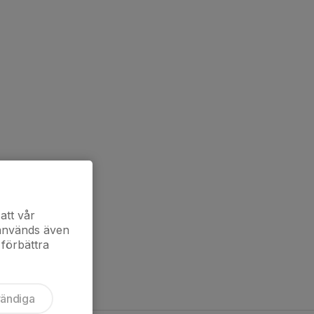
att vår
 används även
 förbättra
vändiga