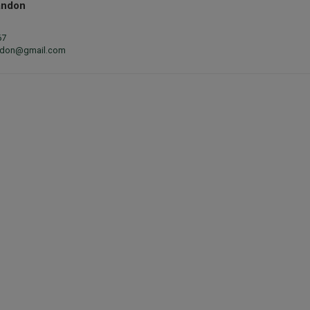
andon
67
andon@gmail.com