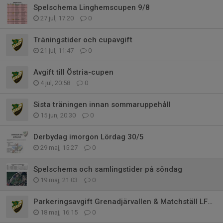
Spelschema Linghemscupen 9/8
27 jul, 17:20
0
Träningstider och cupavgift
21 jul, 11:47
0
Avgift till Östria-cupen
4 jul, 20:58
0
Sista träningen innan sommaruppehåll
15 jun, 20:30
0
Derbydag imorgon Lördag 30/5
29 maj, 15:27
0
Spelschema och samlingstider på söndag
19 maj, 21:03
0
Parkeringsavgift Grenadjärvallen & Matchställ LFC night
18 maj, 16:15
0