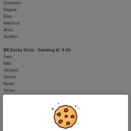
Solomon
Ragnar
Elvin
Manfred
Aron
Ibrahim
BK Derby Grön - Samling kl. 9:45
Sam
Milo
Vincent
Simon
Noah
Victor
Valdemar
Benjamin
OBS! Här har anordnande lag valt att ha matcher som är 3 *10
minuter och de har bett oss att informera om följande: