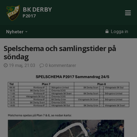
BK DERBY
P2017
Logga in
Nyheter
Spelschema och samlingstider på
söndag
19 maj, 21:03
0 kommentarer