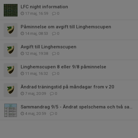
LFC night information
17 maj, 16:59
0
Påminnelse om avgift till Linghemscupen
14 maj, 08:53
0
Avgift till Linghemscupen
12 maj, 19:38
0
Linghemscupen 8 eller 9/8 påminnelse
11 maj, 16:32
0
Ändrad träningstid på måndagar from v 20
7 maj, 20:09
0
Sammandrag 9/5 - Ändrat spelschema och två samlingstider
4 maj, 20:59
0