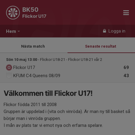
BK50
Flickor U17
Logga in
Hem
Nästa match
Senaste resultat
Sön 10 maj 13:00
- Flickor U18-21 - Flickor U18-21 vår 2
Flickor U17
69
KFUM C4 Queens 08/09
43
Välkommen till Flickor U17!
Flickor födda 2011 till 2008
Gruppen är uppdelad i (vita och vinröda). Är man ny till basket så
börjar man i vinröda gruppen.
I mån av plats tar vi emot nya och erfarna spelare.