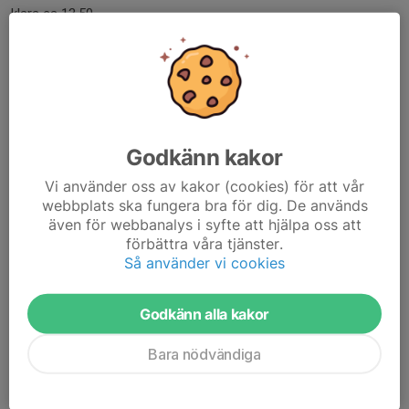
klara ca 13.50.
Denna gång är det viktigt att ha med matsäck med nyttig mat.
Inte kakor snacks godis....
Läs mer
Godkänn kakor
EBcup 19 april Tunahallen
Vi använder oss av kakor (cookies) för att vår
17 apr, 17:14
webbplats ska fungera bra för dig. De används
Vi har lånat in Juan är tränare för F14/15 som coach för ett av
även för webbanalys i syfte att hjälpa oss att
lagen.
förbättra våra tjänster.
Obs! Olika samlingstid beroende på vilket lag man är med i.
Så använder vi cookies
Spelschema
Godkänn alla kakor
Lag F16 röd (bara F16 i schemat) coach Susanna
Bara nödvändiga
Gabriella, Esra, Yohana, Sofia A,...
Läs mer