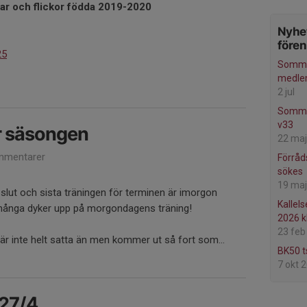
kar och flickor födda 2019-2020
Nyhet
före
25
Somma
medl
2 jul
Somma
v33
r säsongen
22 maj
mmentarer
Förråd
sökes
19 maj
slut och sista träningen för terminen är imorgon
Kallels
många dyker upp på morgondagens träning!
2026 k
23 feb
är inte helt satta än men kommer ut så fort som...
BK50 t
7 okt 
 27/4