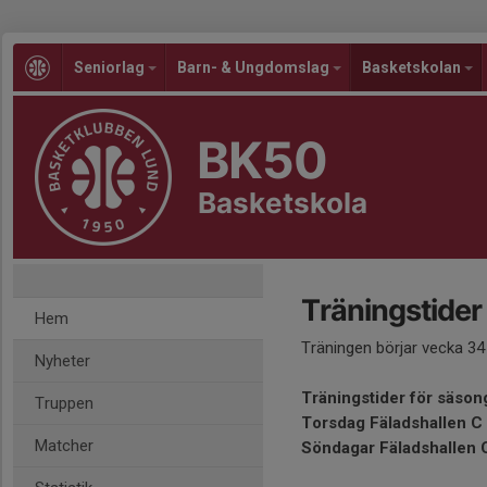
Seniorlag
Barn- & Ungdomslag
Basketskolan
BK50
Basketskola
Träningstider
Hem
Träningen börjar vecka 34 1
Nyheter
Träningstider för säso
Truppen
Torsdag Fäladshallen C
Matcher
Söndagar Fäladshallen 