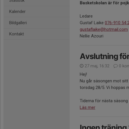
Statistik
Basketskolan är för poj
Kalender
Ledare
Bildgalleri
Gustaf Laike
076-910 54 
gustaflaike@hotmail.com
Kontakt
Nellie Azouri
Avslutning fö
27 maj, 16:32
0 ko
Hej!
Nu går säsongen mot sitt 
torsdag 28/5. Vi hoppas 
Tiderna för nästa säsong 
Läs mer
Ingen träning