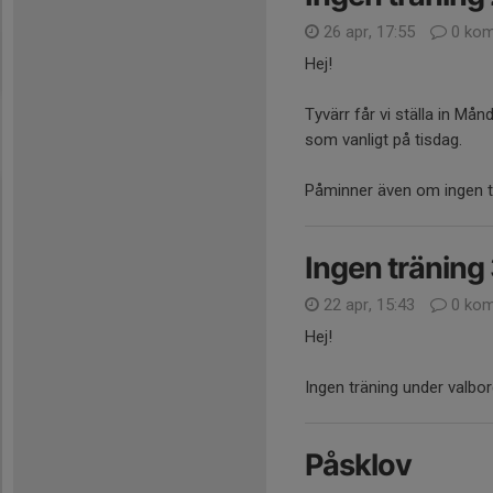
26 apr, 17:55
0 kom
Hej!
Tyvärr får vi ställa in M
som vanligt på tisdag.
Påminner även om ingen t
Ingen träning
22 apr, 15:43
0 kom
Hej!
Ingen träning under valbo
Påsklov