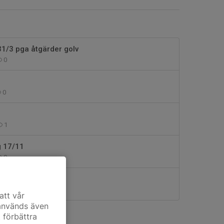
31/3 pga åtgärder golv
0
0
1
g 17/11
0
 idag måndag 3/11
0
att vår
 används även
t förbättra