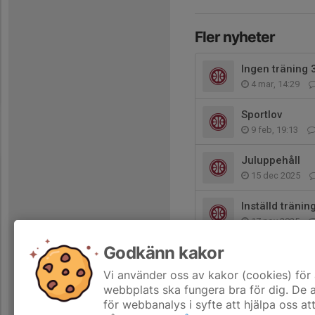
Fler nyheter
Ingen träning 
4 mar, 14:29
Sportlov
9 feb, 19:13
Juluppehåll
15 dec 2025
Inställd tränin
17 nov 2025
Godkänn kakor
Ingen träning
3 nov 2025
Vi använder oss av kakor (cookies) för 
webbplats ska fungera bra för dig. De
för webbanalys i syfte att hjälpa oss at