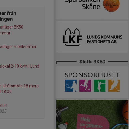
er från
ningen
rläger BK50
emmar
rläger medlemmar
Stötta BK50
slokal 2-10 kvm i Lund
e till årsmöte 18 mars
l 18:00
shirt
2025