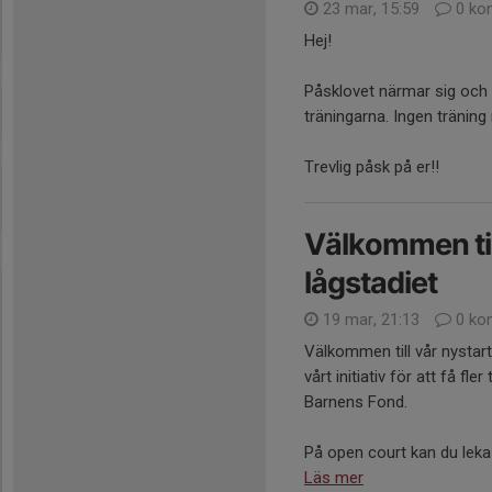
23 mar, 15:59
0 ko
Hej!
Påsklovet närmar sig och 
träningarna. Ingen tränin
Trevlig påsk på er!!
Välkommen till
lågstadiet
19 mar, 21:13
0 ko
Välkommen till vår nystart
vårt initiativ för att få fl
Barnens Fond.
På open court kan du leka 
Läs mer