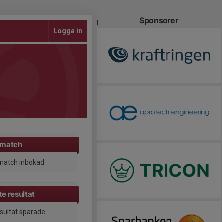
Sponsorer
Logga in
 match
match inbokad
e resultat
esultat sparade