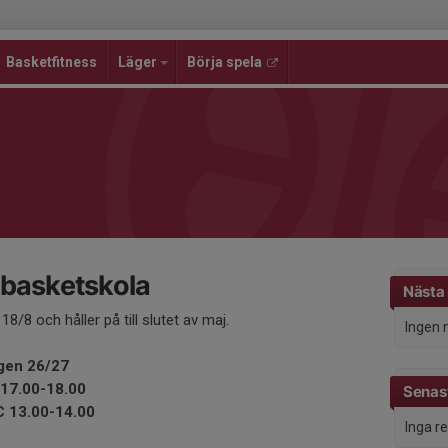
Basketfitness
Läger
Börja spela
 basketskola
Nästa
8/8 och håller på till slutet av maj.
Ingen 
ngen 26/27
 17.00-18.00
Senast
C 13.00-14.00
Inga r