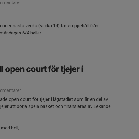
mmentarer
under nästa vecka (vecka 14) tar vi uppehåll från
g måndagen 6/4 heller.
 open court för tjejer i
mmentarer
ade open court för tjejer i lågstadiet som är en del av
er tjejer att börja spela basket och finansieras av Lekande
med boll,...